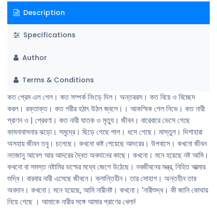
Description
Specifications
Author
Terms & Conditions
কত প্রেম এল গেল। কত সম্পর্ক নিংড়ে দিল। অন্তররস। কত বিয়ে ও বিচ্ছেদ
করল। রক্তাক্ত। কত শরীর হঠাৎ উঠল জ্বলে।। আকস্মিক গেল নিভে। কত নারী
প্রাণন ও | প্রেরণা। কত নারী ঘাতক ও মৃত্যু। জীবন। বারেবারে ভেসে গেছে
কামনাবাসনার ঝড়াে। সমুদ্রে। ছিড়ে গেছে পাল। ধসে গেছে। মাস্তুল। দিশাহারা
অসহায় জীবন তবু। চলেছে। কখনাে কষ্ট পেয়েছে আদরের। উপবাসে। কখনাে জীবন
নতজানু আবেগ আর আদরের দ্বৈত অবদানের কাছে। কখনাে। মনে হয়েছে নষ্ট আমি।
কখনাে বা সমস্ত নষ্টামির ভস্মের মধ্যে জেগে উঠেছে। নবজীবনের মন্ত্র, নিহিত আত্মার
শুদ্ধি। বারবার নারী এসেছে জীবনে। ক্লান্তিহীন। তার সােহাগ। অন্তহীন তার
অবদান। কখনাে। মনে হয়েছে, আমি নারীনষ্ট। কখনাে। 'নারীশুদ্ধ। কী জানি কোথায়
নিয়ে গেছে । আমাকে নারীর সঙ্গে আমার প্রাণের খেলা!