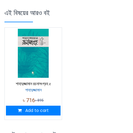
এই বিষয়ের আরও বই
শাহাদুজ্জামান রচনাসংগ্রহ ৫
শাহাদুজ্জামান
৳
716
৳
895
Add to cart