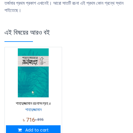
তর্জমার প্রথম প্রকাশ এখানেই। আরো সাতটি রচনা এই প্রথম কোন গ্রন্থে স্থান
পাইতেছে।
এই বিষয়ের আরও বই
শাহাদুজ্জামান রচনাসংগ্রহ ৫
শাহাদুজ্জামান
৳
716
৳
895
Add to cart