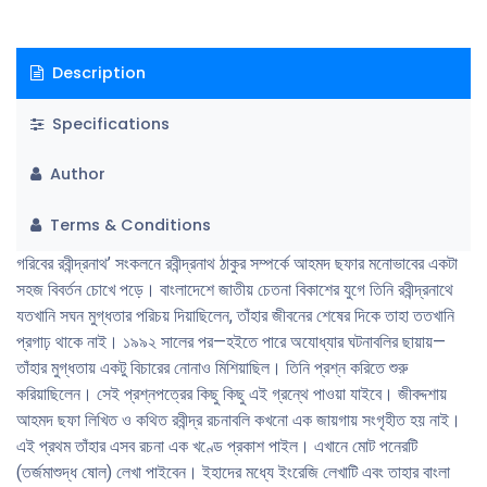
Description
Specifications
Author
Terms & Conditions
গরিবের রবীন্দ্রনাথ’ সংকলনে রবীন্দ্রনাথ ঠাকুর সম্পর্কে আহমদ ছফার মনোভাবের একটা
সহজ বিবর্তন চোখে পড়ে। বাংলাদেশে জাতীয় চেতনা বিকাশের যুগে তিনি রবীন্দ্রনাথে
যতখানি সঘন মুগ্ধতার পরিচয় দিয়াছিলেন, তাঁহার জীবনের শেষের দিকে তাহা ততখানি
প্রগাঢ় থাকে নাই। ১৯৯২ সালের পর—হইতে পারে অযোধ্যার ঘটনাবলির ছায়ায়—
তাঁহার মুগ্ধতায় একটু বিচারের নোনাও মিশিয়াছিল। তিনি প্রশ্ন করিতে শুরু
করিয়াছিলেন। সেই প্রশ্নপত্রের কিছু কিছু এই গ্রন্থে পাওয়া যাইবে। জীবদ্দশায়
আহমদ ছফা লিখিত ও কথিত রবীন্দ্র রচনাবলি কখনো এক জায়গায় সংগৃহীত হয় নাই।
এই প্রথম তাঁহার এসব রচনা এক খণ্ডে প্রকাশ পাইল। এখানে মোট পনেরটি
(তর্জমাশুদ্ধ ষোল) লেখা পাইবেন। ইহাদের মধ্যে ইংরেজি লেখাটি এবং তাহার বাংলা