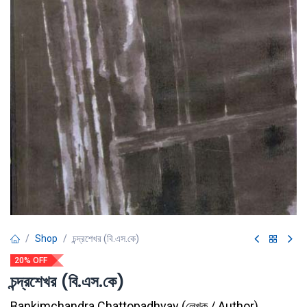
Shop
চন্দ্রশেখর (বি.এস.কে)
20% OFF
চন্দ্রশেখর (বি.এস.কে)
Bankimchandra Chattopadhyay
(
লেখক / Author
)