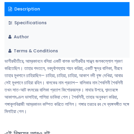
Description
Specifications
Author
Terms & Conditions
ভাগীরথীতীরে, আম্রকাননে বসিয়া একটি বালক ভাগীরথীর সান্ধ্য জলকল্লোল শ্রবণ
করিতেছিল। তাহার পদতলে, নবদূর্বাশয্যায় শয়ন করিয়া, একটি ক্ষুদ্র বালিকা, নীরবে
তাহার মুখপানে চাহিয়াছিল— চাহিয়া, চাহিয়া, চাহিয়া, আকাশ নদী বৃক্ষ দেখিয়া, আবার
সেই মুখপানে চাহিয়া রহিল। বালকের নাম প্রতাপ— বালিকার নাম শৈবলিনী শৈবলিনী
তখন সাত-আট বৎসরের বালিকা প্রতাপ কিশােরবয়স্ক। মাথার উপরে, শব্দতরঙ্গে
আকাশমণ্ডল ভাসাইয়া, পাপিয়া ডাকিয়া গেল। শৈবলিনী, তাহার অনুকরণ করিয়া,
গঙ্গাকূলবিরাজী আম্রকানন কম্পিত করিতে লাগিল। গঙ্গার তরতর রব সে ব্যঙ্গসঙ্গীত সঙ্গে
মিলাইয়া গেল।
এই বিষয়ের আরও বই