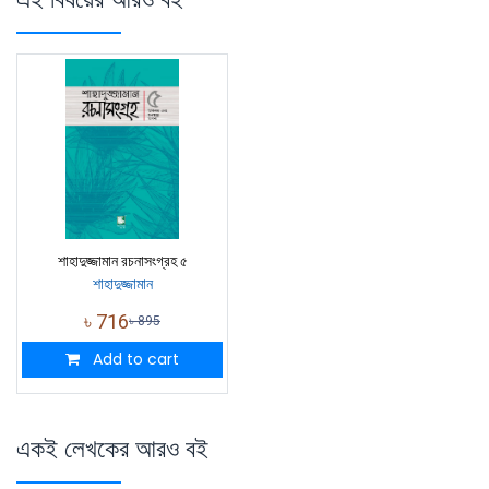
শাহাদুজ্জামান রচনাসংগ্রহ ৫
শাহাদুজ্জামান
৳
716
৳
895
Add to cart
একই লেখকের আরও বই