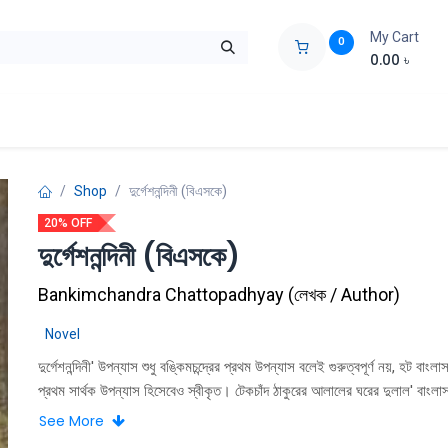
My Cart
0
0.00
৳
ids Zone
Liberation War
Poems
Novel
Buy Books Cost Pric
Shop
দুর্গেশনন্দিনী (বিএসকে)
20% OFF
দুর্গেশনন্দিনী (বিএসকে)
Bankimchandra Chattopadhyay
(
লেখক / Author
)
Novel
দুর্গেশনন্দিনী' উপন্যাস শুধু বঙ্কিমচন্দ্রের প্রথম উপন্যাস বলেই গুরুত্বপূর্ণ নয়, হট বাংলা
প্রথম সার্থক উপন্যাস হিসেবেও স্বীকৃত। টেকচাঁদ ঠাকুরের আলালের ঘরের দুলাল' বাংলাস
প্রথম উপন্যাস হলেও এর ভাষা ও কাহিনী কন্যাসের দুর্বলতাকে পাশ কাটিয়ে বঙ্কিমচন্দ্র স
See More
উপন্যাসের আদর্শরূপ- 'দুর্গেশনন্দিনী'।