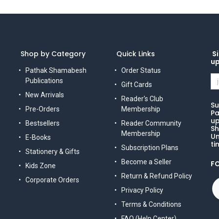
Shop by Category
Quick Links
Si
u
Pathak Shamabesh
Order Status
Publications
Gift Cards
New Arrivals
Reader's Club
Su
Pre-Orders
Membership
Pa
up
Bestsellers
Reader Community
Sh
Membership
Un
E-Books
ti
Subscription Plans
Stationery & Gifts
Become a Seller
F
Kids Zone
Return & Refund Policy
Corporate Orders
Privacy Policy
Terms & Conditions
FAQ (Help Center)