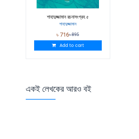
শাহাদুজ্জামান রচনাসংগ্রহ ৫
শাহাদুজ্জামান
৳
716
৳
895
Add to cart
একই লেখকের আরও বই