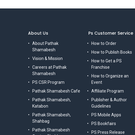
About Us
Ps Customer Service
About Pathak
How to Order
Shamabesh
How to Publish Books
Vision & Mission
How to Get a PS
Careers at Pathak
Franchise
Shamabesh
How to Organize an
PS CSR Program
Event
Pathak Shamabesh Cafe
Affiliate Program
Pathak Shamabesh,
Publisher & Author
Katabon
Guidelines
Pathak Shamabesh,
PS Mobile Apps
Shahbag
PS Bookfairs
Pathak Shamabesh
PS Press Release