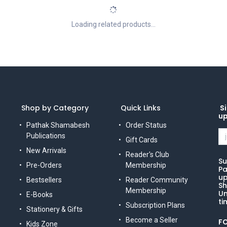
Loading related products...
Shop by Category
Quick Links
Si
u
Pathak Shamabesh
Order Status
Publications
Gift Cards
New Arrivals
Reader's Club
Su
Pre-Orders
Membership
Pa
up
Bestsellers
Reader Community
Sh
Membership
Un
E-Books
ti
Subscription Plans
Stationery & Gifts
Become a Seller
F
Kids Zone