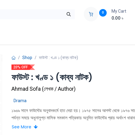
My Cart
0
0.00
৳
ids Zone
Liberation War
Poems
Novel
Buy Books Cost Pric
Shop
ফাউস্ট : খণ্ড ১ (কাব্য নাটক)
20% OFF
ফাউস্ট : খণ্ড ১ (কাব্য নাটক)
Ahmad Sofa
(
লেখক / Author
)
Drama
১৯৬৯ সালে ফাউস্টের অনুবাদকর্মে হাত দেয়া হয়। ১৯৭৫ সালের আগস্ট থেকে ১৯৭৬ সা
পর্যন্ত সময়ে অধুনালুপ্ত মাসিক সমকাল পত্রিকায় অনূদিত ফাউস্টের প্রায় অর্ধাংশ ধারা
প্রকাশিত হয়। ১৯৮৬ সালে পুরাে গ্রন্থটির অনুবাদ সমাপ্ত হয়। ওই একই বছরে মুক্ত
See More
ফাউস্টের বাংলা অনুবাদ গ্রন্থাকারে প্রকাশিত হয়। ১৯৮৬-৮৭ সালে জার্মান বেতারের (ড