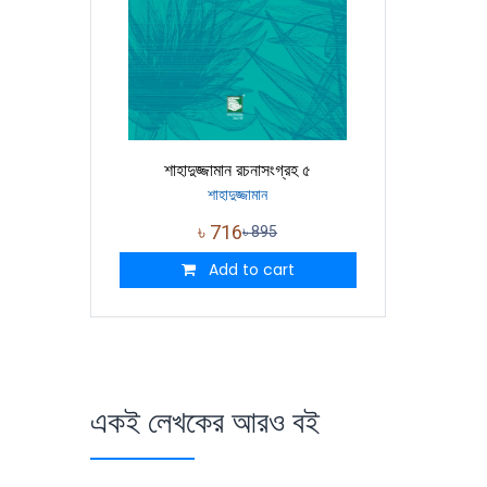
শাহাদুজ্জামান রচনাসংগ্রহ ৫
শাহাদুজ্জামান
৳
716
৳
895
Add to cart
একই লেখকের আরও বই