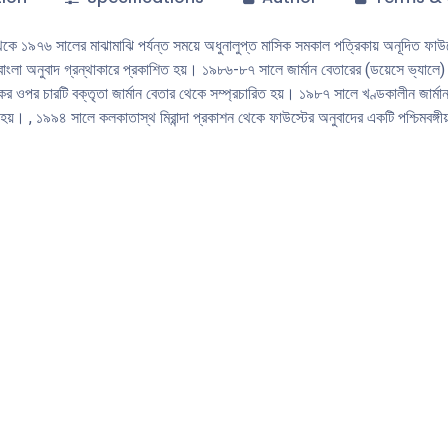
ে ১৯৭৬ সালের মাঝামাঝি পর্যন্ত সময়ে অধুনালুপ্ত মাসিক সমকাল পত্রিকায় অনূদিত ফাউস্ট
াংলা অনুবাদ গ্রন্থাকারে প্রকাশিত হয়। ১৯৮৬-৮৭ সালে জার্মান বেতারের (ডয়েসে ভ্যালে
 ওপর চারটি বক্তৃতা জার্মান বেতার থেকে সম্প্রচারিত হয়। ১৯৮৭ সালে খণ্ডকালীন জার্মান
া হয়। , ১৯৯৪ সালে কলকাতাস্থ মিরান্দা প্রকাশন থেকে ফাউস্টের অনুবাদের একটি পশ্চিমবঙ্গী