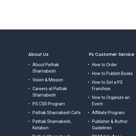
About Us
Ps Customer Service
About Pathak
How to Order
Shamabesh
How to Publish Books
Vision & Mission
How to Get a PS
Careers at Pathak
Franchise
Shamabesh
How to Organize an
PS CSR Program
Event
Pathak Shamabesh Cafe
Affiliate Program
Pathak Shamabesh,
Publisher & Author
Katabon
Guidelines