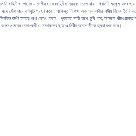
িস্তানি বাহিনী ও তাদের এ দেশীয় দোসরবাহিনীর নিয়ন্ত্রণে চলে যায়। প্রতিটি মহকুমা সদর
ীর সঙ্গে যৌথভাবে কর্মসূচি গ্রহণ করে। পাকিস্তানি পক্ষ অবলম্বনকারীরা ধর্মীয় বিভেদ তৈরি কর
ক বিবাহিত রমণী হাতের শাখা ভেঙে ফেলে। পুরুষেরা দাড়ি রাখে, টুপি পরে, অনেকে পাঁচওয়া
অঙ্গসংগঠনের নেতা-কর্মী ও সমর্থকদের ছাড়াও নিরীহ জনগােষ্ঠীকে হত্যা শুরু করে।