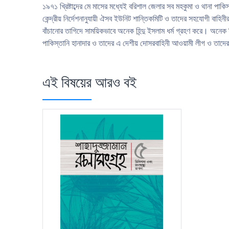
১৯৭১ খ্রিষ্টাব্দের মে মাসের মধ্যেই বরিশাল জেলার সব মহকুমা ও থানা পাক
কেন্দ্রীয় নির্দেশনানুযায়ী ঐসব ইউনিট শান্তিকমিটি ও তাদের সহযােগী বাহিন
বাঁচানাের তাগিদে সাময়িকভাবে অনেক হিন্দু ইসলাম ধর্ম গ্রহণ করে। অনে
পাকিস্তানি হানাদার ও তাদের এ দেশীয় দোসরবাহিনী আওয়ামী লীগ ও তাদের 
এই বিষয়ের আরও বই