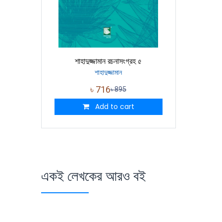
শাহাদুজ্জামান রচনাসংগ্রহ ৫
শাহাদুজ্জামান
৳
716
৳
895
Add to cart
একই লেখকের আরও বই