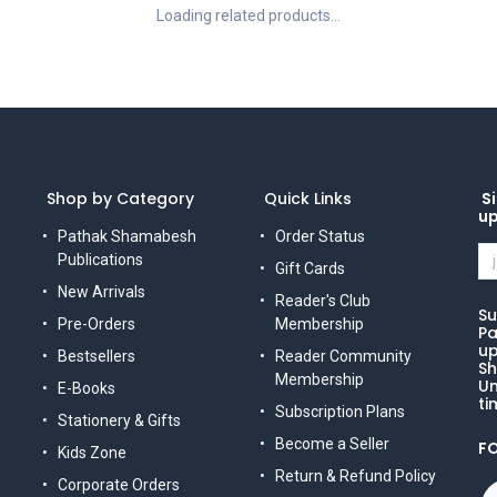
Loading related products...
Shop by Category
Quick Links
Si
u
Pathak Shamabesh
Order Status
Publications
Gift Cards
New Arrivals
Reader's Club
Su
Pre-Orders
Membership
Pa
up
Bestsellers
Reader Community
Sh
Membership
Un
E-Books
ti
Subscription Plans
Stationery & Gifts
Become a Seller
F
Kids Zone
Return & Refund Policy
Corporate Orders