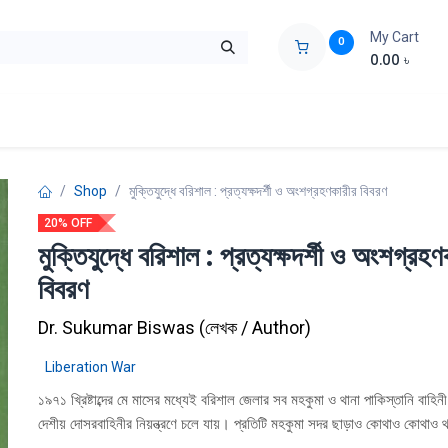
My Cart
0
0.00
৳
ids Zone
Liberation War
Poems
Novel
Buy Books Cost Pric
Shop
মুক্তিযুদ্ধে বরিশাল : প্রত্যক্ষদর্শী ও অংশগ্রহণকারীর বিবরণ
20% OFF
মুক্তিযুদ্ধে বরিশাল : প্রত্যক্ষদর্শী ও অংশগ্রহণ
বিবরণ
Dr. Sukumar Biswas
(
লেখক / Author
)
Liberation War
১৯৭১ খ্রিষ্টাব্দের মে মাসের মধ্যেই বরিশাল জেলার সব মহকুমা ও থানা পাকিস্তানি বাহিন
দেশীয় দোসরবাহিনীর নিয়ন্ত্রণে চলে যায়। প্রতিটি মহকুমা সদর ছাড়াও কোথাও কোথাও 