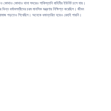
 ছাড়াও কোথাও কোথাও থানা সদরেও পাকিস্তানি বাহিনীর ইউনিট চলে যায়।
ে ভিন্ন ধর্মাবলম্বীদের চরম মানসিক যন্ত্রণায় নিক্ষিপ্ত করেছিল। জীবন
ক্ত নামাজ পড়তেও শিখেছিল। অনেকে ধমান্তরিত হয়েও রেহাই পায়নি।