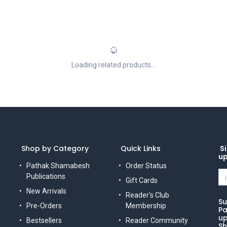
Loading related products...
Shop by Category
Quick Links
Si
u
Pathak Shamabesh
Order Status
Publications
Gift Cards
New Arrivals
Reader's Club
Su
Pre-Orders
Membership
Pa
up
Bestsellers
Reader Community
Sh