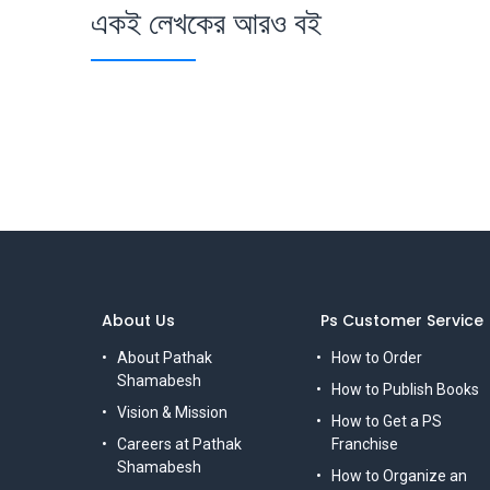
একই লেখকের আরও বই
About Us
Ps Customer Service
About Pathak
How to Order
Shamabesh
How to Publish Books
Vision & Mission
How to Get a PS
Careers at Pathak
Franchise
Shamabesh
How to Organize an