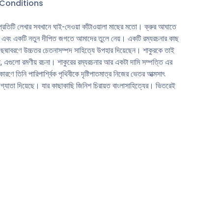
Conditions
র প্রতিটি লেখার সবখানে ঘাই-দেওয়া কাঁটাওয়ালা মাছের মতাে। ক্রুর আঘাতে
ে এবং একটি নতুন দীপিত জগতে আমাদের তুলে নেয়। একটি রম্যরচনার কাছ
 ছদ্মাবরণে উচ্চতর চেতনাসম্পদ সাহিত্যে উপহার দিয়েছেন। শাকুরকে তাই
য়, এগুলাে রমণীয় রচনা। শাকুরের রম্যরচনার আর একটা দামি সম্পত্তি এর
ে তিনি পারিপার্শ্বিক পৃথিবীকে দৃষ্টিপাতমাত্র নিজের ভেতর আত্মসাৎ
েগ্যাতা দিয়েছে। যার কাছাকাছি জিনিশ চিরায়ত বাংলাসাহিত্যের। ভিতরেই