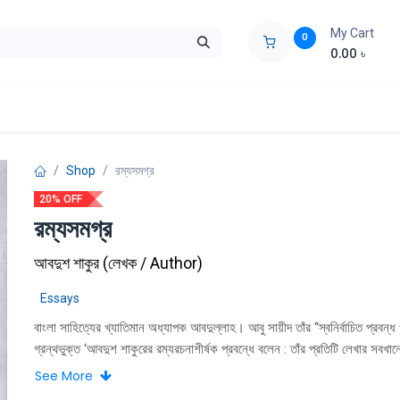
My Cart
0
0.00
৳
ids Zone
Liberation War
Poems
Novel
Buy Books Cost Pric
Shop
রম্যসমগ্র
20% OFF
রম্যসমগ্র
আবদুশ শাকুর
(
লেখক / Author
)
Essays
বাংলা সাহিত্যের খ্যাতিমান অধ্যাপক আবদুল্লাহ। আবু সায়ীদ তাঁর “স্বনির্বাচিত প্রবন্
গ্রন্থভুক্ত ‘আবদুশ শাকুরের রম্যরচনাশীর্ষক প্রবন্ধে বলেন : তাঁর প্রতিটি লেখার সবখান
কাঁটাওয়ালা মাছের মতাে। ক্রুর আঘাতে যা আমাদের নিরন্তর ছিন্ন-বিছিন্ন। করে যায়
See More
এই দ্যুতিময় মননশীলতা। প্রতি পদে এই চিন্তার আঘাত আমাদের আহত করে, জাগ্রত 