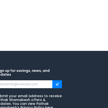
gn up for savings, news, and
pdates
bmit your email address to receive
thak Shamabesh offers &
dates. You can view Pathak
amabesh's Privacy Policy here.