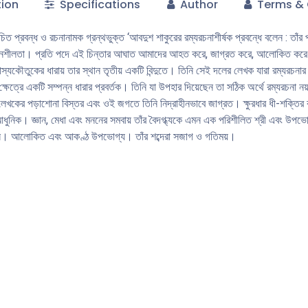
tion
Specifications
Author
Terms & 
বাচিত প্রবন্ধ ও রচনানামক গ্রন্থভুক্ত ‘আবদুশ শাকুরের রম্যরচনাশীর্ষক প্রবন্ধে বলেন : তাঁ
য় মননশীলতা। প্রতি পদে এই চিন্তার আঘাত আমাদের আহত করে, জাগ্রত করে, আলােকিত কর
স্যকৌতুকের ধারায় তার স্থান তৃতীয় একটি বিন্দুতে। তিনি সেই দলের লেখক যারা রম্যরচনার
্ষেত্রে একটি সম্পন্ন ধারার প্রবর্তক। তিনি যা উপহার দিয়েছেন তা সঠিক অর্থে রম্যরচনা ন
খকের পড়াশােনা বিস্তর এবং ওই জগতে তিনি নিদ্রাহীনভাবে জাগ্রত। ক্ষুরধার ধী-শক্তির কারণ
আধুনিক। জ্ঞান, মেধা এবং মননের সমবায় তাঁর বৈদগ্ধ্যকে এমন এক পরিশীলিত শ্রী এবং উপভা
াসে। আলােকিত এবং আকণ্ঠ উপভােগ্য। তাঁর শব্দেরা সজাগ ও গতিময়।