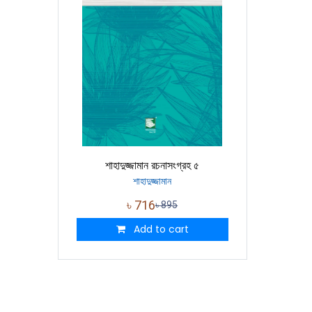
শাহাদুজ্জামান রচনাসংগ্রহ ৫
শাহাদুজ্জামান
৳
716
৳
895
Add to cart