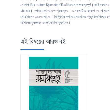
গােলাপ নিয়ে সমাজতাত্ত্বিক বাহাসটি অভিনব তবে গুরুত্বপূর্ণ। কবি বেলাল 
যায় তার। কোনাে কোনাে গল্প-প্রবন্ধেও। এসব ঘটে এ কারণে যে গােলাপের 
পেয়েছিলেন ১৯৮৯ সালে । নির্দ্বিধায় বলা যায় আমাদের প্রকৃতিসাহিত্যে গা
আমাদের কৃতজ্ঞতা ও ভালােবাসা কুড়াবেন।
এই বিষয়ের আরও বই