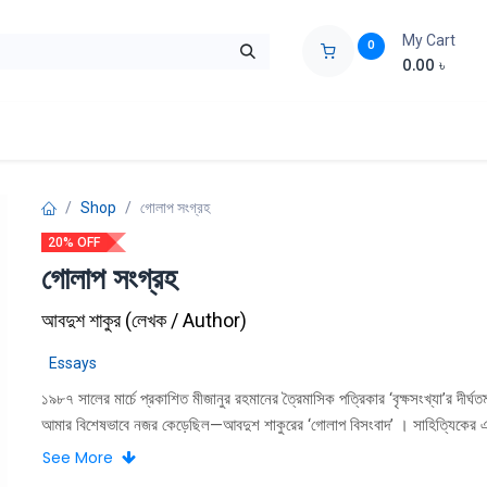
My Cart
0
0.00
৳
ids Zone
Liberation War
Poems
Novel
Buy Books Cost Pric
Shop
গোলাপ সংগ্রহ
20% OFF
গোলাপ সংগ্রহ
আবদুশ শাকুর
(
লেখক / Author
)
Essays
১৯৮৭ সালের মার্চে প্রকাশিত মীজানুর রহমানের ত্রৈমাসিক পত্রিকার ‘বৃক্ষসংখ্যা’র দীর্ঘত
আমার বিশেষভাবে নজর কেড়েছিল—আবদুশ শাকুরের ‘গােলাপ বিসংবাদ’ । সাহিত্যিকের
অসাধারণ বিজ্ঞানলেখা । ফুলবিষয়ক লেখালেখিতে রঙ ফলানাের যথেষ্ট অবকাশ থাকে কিন্
See More
আবদুশ শাকুর অসাধ্য সাধন করেছেন। তিনি গােলাপের অধরা মাধুরী ধরেছেন অনবদ্য এক