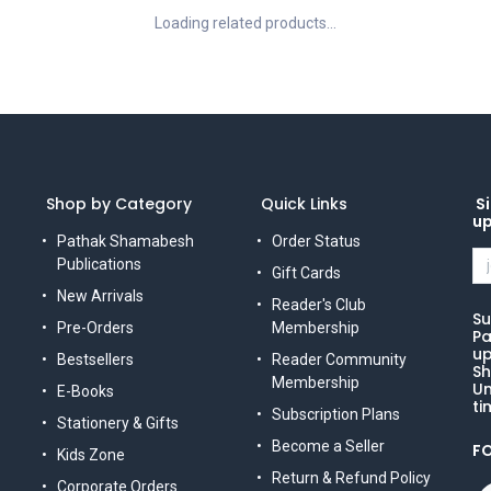
Loading related products...
Shop by Category
Quick Links
Si
u
Pathak Shamabesh
Order Status
Publications
Gift Cards
New Arrivals
Reader's Club
Su
Pre-Orders
Membership
Pa
up
Bestsellers
Reader Community
Sh
Membership
Un
E-Books
ti
Subscription Plans
Stationery & Gifts
Become a Seller
F
Kids Zone
Return & Refund Policy
Corporate Orders