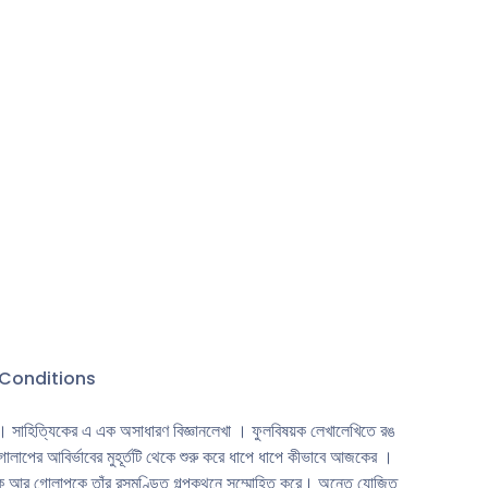
। বাগানশােভা
েছে এতে।
 গল্পকথনে
পূর্ণ। কবি
লােকপাত
কোনাে কোনাে
চাষেরও। শত
সমিতি'র
পপ্রেমী
দান হয়ে
 কুড়াবেন।
Conditions
দ’ । সাহিত্যিকের এ এক অসাধারণ বিজ্ঞানলেখা । ফুলবিষয়ক লেখালেখিতে রঙ
েলাপের আবির্ভাবের মুহূর্তটি থেকে শুরু করে ধাপে ধাপে কীভাবে আজকের ।
নুষকে আর গােলাপকে তাঁর রসমণ্ডিত গল্পকথনে সম্মােহিত করে। অন্তে যােজিত