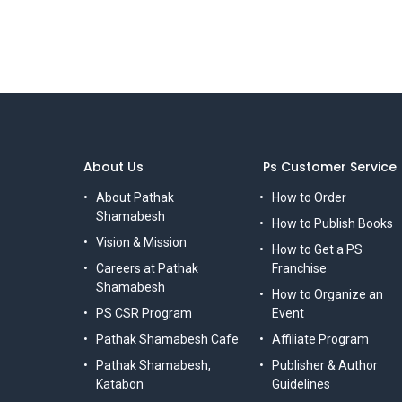
About Us
Ps Customer Service
About Pathak
How to Order
Shamabesh
How to Publish Books
Vision & Mission
How to Get a PS
Careers at Pathak
Franchise
Shamabesh
How to Organize an
PS CSR Program
Event
Pathak Shamabesh Cafe
Affiliate Program
Pathak Shamabesh,
Publisher & Author
Katabon
Guidelines