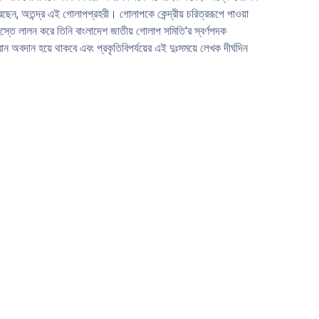
ছেন, অতন্দ্র এই গােলাপপ্রহরী। গােলাপকে কেন্দ্রীয় চরিত্ররূপে পাওয়া
স্তে লালন করে তিনি বাংলাদেশ জাতীয় গােলাপ সমিতি'র স্বর্ণপদক
বান অবদান হয়ে থাকবে এবং প্রকৃতিবিপর্যয়ের এই দুঃসময়ে লেখক দীর্ঘদিন