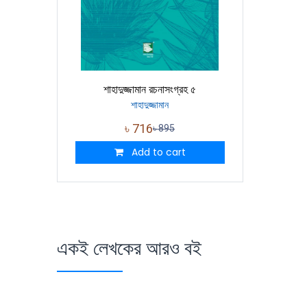
শাহাদুজ্জামান রচনাসংগ্রহ ৫
শাহাদুজ্জামান
৳
716
৳
895
Add to cart
একই লেখকের আরও বই