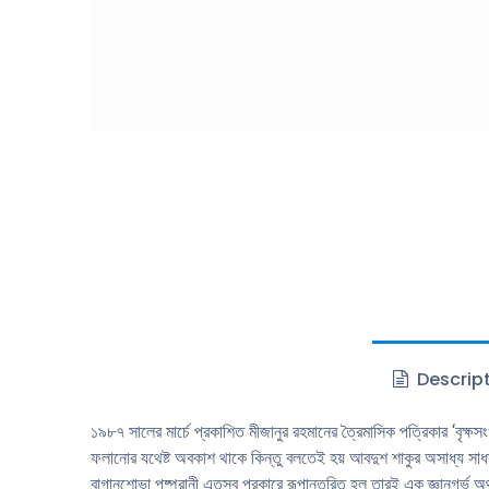
Descrip
১৯৮৭ সালের মার্চে প্রকাশিত মীজানুর রহমানের ত্রৈমাসিক পত্রিকার ‘বৃক
ফলানাের যথেষ্ট অবকাশ থাকে কিন্তু বলতেই হয় আবদুশ শাকুর অসাধ্য সাধন
বাগানশােভা পুষ্পরানী এতসব প্রকারে রূপান্তরিত হল তারই এক জ্ঞানগর্ভ অ