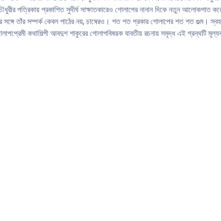
চৌধুরীর পত্রিকায় প্রকাশিত সুদীর্ঘ সাক্ষাতকারেও গােলাপের নানান দিকে নতুন আলােকপাত করে
সঙ্গে তাঁর সম্পর্ক কেবল পাঠের নয়, চাষেরও। শত শত প্রকার গােলাপের শত শত গুল্ম। স্বহ
েলাপপ্রেমী কথাশিল্পী আবদুশ শাকুরের গােলাপবিষয়ক যাবতীয় রচনায় সমৃদ্ধ এই গ্রন্থটি মূল্য