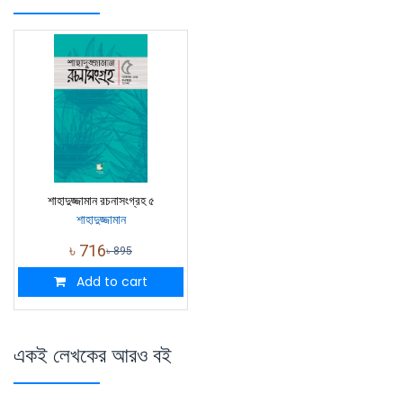
শাহাদুজ্জামান রচনাসংগ্রহ ৫
শাহাদুজ্জামান
৳
716
৳
895
Add to cart
একই লেখকের আরও বই