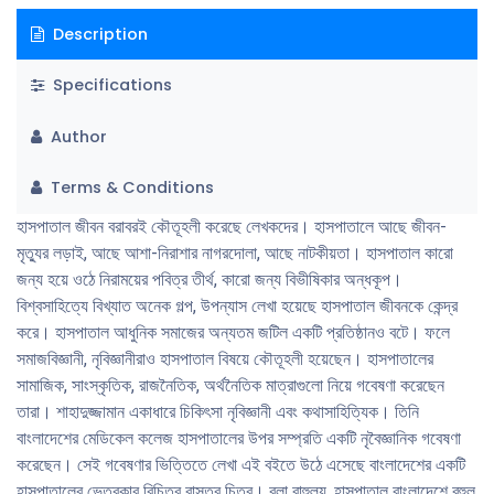
কথাসাহিত্যে ইতিমধ্যে শাহাদুজ্জামান তার বিশিষ্ট অবস্থানটি চিহ্নিত করেছেন।
Description
কথাসাহিত্যের নানা শাখায় বিচরণ রয়েছে। শাহাদুজ্জামানের পুরস্কৃত হয়েছে তার ছােটগল্প
গ্রন্থ। ব্যাপক আলােচিত হয়েছে তার সাম্প্রতিক নিরীক্ষাধর্মী গ্রন্থ ৪-তে দুঃখ।
Specifications
এছাড়াও প্রকাশিত হয়েছে তার ভিন্নধর্মী অনুবাদগ্রন্থ, ভ্রমণ কাহিনী ও গৃহীত সাক্ষাৎকার
সংকলন। সে ধারাবাহিকতায় তার বর্তমান রচনা একটি হাসপাতাল, একজন নৃবিজ্ঞানী,
Author
কয়েকটি ভাঙ্গা হাড়। হাসপাতাল জীবন নিয়ে তার এই ব্যতিক্রমধর্মী লেখা পাঠ তাই
নিঃসন্দেহে হবে একটি কৌতূহলােদ্দীপক অভিজ্ঞতা। সাহিত্যের পাঠকদের জন্য তাে বটেই, এ
Terms & Conditions
বইটির বিশেষ প্রাসঙ্গিকতা রয়েছে হাসপাতালের সঙ্গে সংশ্লিষ্ট ব্যক্তিদের এবং নৃবিজ্ঞানে
আগ্রহী পাঠকদেরও।
হাসপাতাল জীবন বরাবরই কৌতূহলী করেছে লেখকদের। হাসপাতালে আছে জীবন-
মৃত্যুর লড়াই, আছে আশা-নিরাশার নাগরদোলা, আছে নাটকীয়তা। হাসপাতাল কারাে
জন্য হয়ে ওঠে নিরাময়ের পবিত্র তীর্থ, কারাে জন্য বিভীষিকার অন্ধকূপ।
বিশ্বসাহিত্যে বিখ্যাত অনেক গল্প, উপন্যাস লেখা হয়েছে হাসপাতাল জীবনকে কেন্দ্র
করে। হাসপাতাল আধুনিক সমাজের অন্যতম জটিল একটি প্রতিষ্ঠানও বটে। ফলে
সমাজবিজ্ঞানী, নৃবিজ্ঞানীরাও হাসপাতাল বিষয়ে কৌতূহলী হয়েছেন। হাসপাতালের
সামাজিক, সাংস্কৃতিক, রাজনৈতিক, অর্থনৈতিক মাত্রাগুলাে নিয়ে গবেষণা করেছেন
তারা। শাহাদুজ্জামান একাধারে চিকিৎসা নৃবিজ্ঞানী এবং কথাসাহিত্যিক। তিনি
বাংলাদেশের মেডিকেল কলেজ হাসপাতালের উপর সম্প্রতি একটি নৃবৈজ্ঞানিক গবেষণা
করেছেন। সেই গবেষণার ভিত্তিতে লেখা এই বইতে উঠে এসেছে বাংলাদেশের একটি
হাসপাতালের ভেতরকার বিচিত্র বাস্তব চিত্র। বলা বাহুল্য, হাসপাতাল বাংলাদেশে বহুল