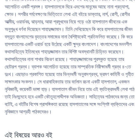
আলােচিত একটি প্রসঙ্গ। হাসপাতালকে ঘিরে এদশের মানুষের আছে নানা প্রত্যাশা,
ক্ষোভ। সশরীর পর্যবেক্ষণের ভিত্তিতে লেখা এই বইয়ে ডাক্তার, নার্স, রােগী, রােগীর
আত্মীয়, ওয়ার্ডবয়, ঝাড়দার, আয়া প্রমুখদের নিয়ে গড়ে ওঠা হাসপাতাল জীবনের এক
অনুপুঙ্খ বর্ণনা দিয়েছেন শাহাদুজ্জামান। তিনি দেখিয়েছেন কি করে হাসপাতালের জীবন
বস্তুত বাংলাদেশের বৃহত্তর সমাজের নানা বৈশিষ্ট্যকেই প্রতিফলিত করেছে। কি করে
হাসপাতালের একটি ওয়ার্ড হয়ে উঠেছে একটি ক্ষুদ্র বাংলাদেশ। বাংলাদেশের মননশীল
কথাসাহিত্যে ইতিমধ্যে শাহাদুজ্জামান তার বিশিষ্ট অবস্থানটি চিহ্নিত করেছেন।
কথাসাহিত্যের নানা শাখায় বিচরণ রয়েছে। শাহাদুজ্জামানের পুরস্কৃত হয়েছে তার
ছােটগল্প গ্রন্থ। ব্যাপক আলােচিত হয়েছে তার সাম্প্রতিক নিরীক্ষাধর্মী গ্রন্থ ৪-তে
দুঃখ। এছাড়াও প্রকাশিত হয়েছে তার ভিন্নধর্মী অনুবাদগ্রন্থ, ভ্রমণ কাহিনী ও গৃহীত
সাক্ষাৎকার সংকলন। সে ধারাবাহিকতায় তার বর্তমান রচনা একটি হাসপাতাল, একজন
নৃবিজ্ঞানী, কয়েকটি ভাঙ্গা হাড়। হাসপাতাল জীবন নিয়ে তার এই ব্যতিক্রমধর্মী লেখা পাঠ
তাই নিঃসন্দেহে হবে একটি কৌতূহলােদ্দীপক অভিজ্ঞতা। সাহিত্যের পাঠকদের জন্য তাে
বটেই, এ বইটির বিশেষ প্রাসঙ্গিকতা রয়েছে হাসপাতালের সঙ্গে সংশ্লিষ্ট ব্যক্তিদের এবং
নৃবিজ্ঞানে আগ্রহী পাঠকদেরও।
এই বিষয়ের আরও বই