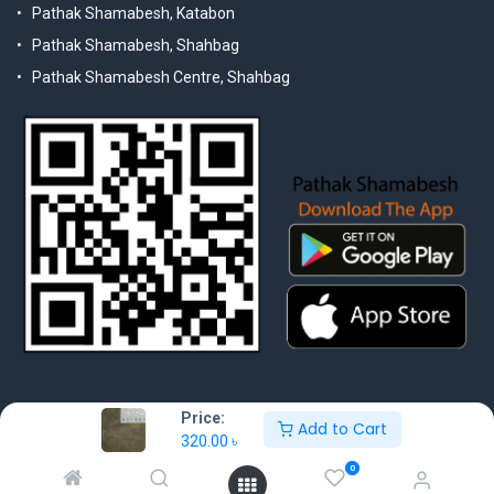
Pathak Shamabesh, Katabon
Pathak Shamabesh, Shahbag
Pathak Shamabesh Centre, Shahbag
Price:
Add to Cart
320.00
৳
© 2025 Pathak Shamabesh. Developed by Metamorphosis Ltd. |
Terms & Conditions | Privacy Policy
0