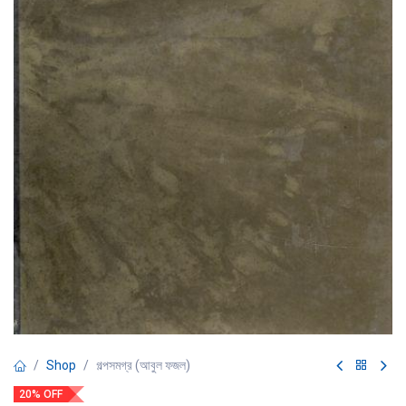
Shop
গল্পসমগ্র (আবুল ফজল)
20% OFF