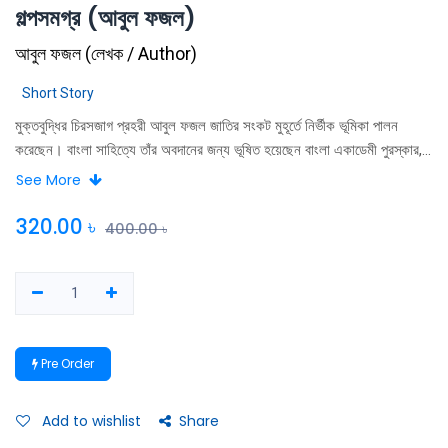
গল্পসমগ্র (আবুল ফজল)
আবুল ফজল
(
লেখক / Author
)
Short Story
মুক্তবুদ্ধির চিরসজাগ প্রহরী আবুল ফজল জাতির সংকট মুহূর্তে নির্ভীক ভূমিকা পালন
করেছেন। বাংলা সাহিত্যে তাঁর অবদানের জন্য ভূষিত হয়েছেন বাংলা একাডেমী পুরস্কার,
রাষ্ট্রিয় সাহিত্য পুরস্কার ও সমকাল পুরস্কারে ।
See More
320.00
৳
400.00
৳
Pre Order
Add to wishlist
Share