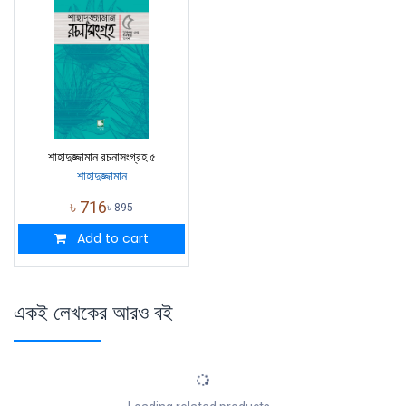
শাহাদুজ্জামান রচনাসংগ্রহ ৫
শাহাদুজ্জামান
৳
716
৳
895
Add to cart
একই লেখকের আরও বই