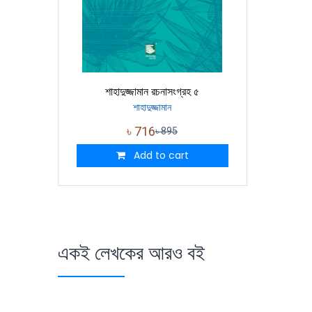
শাহাদুজ্জামান রচনাসংগ্রহ ৫
শাহাদুজ্জামান
৳
716
৳
895
Add to cart
একই লেখকের আরও বই