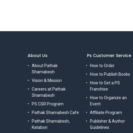
About Us
Ps Customer Service
About Pathak
How to Order
Shamabesh
How to Publish Books
Vision & Mission
How to Get a PS
Careers at Pathak
Franchise
Shamabesh
How to Organize an
PS CSR Program
Event
Pathak Shamabesh Cafe
Affiliate Program
Pathak Shamabesh,
Publisher & Author
Katabon
Guidelines