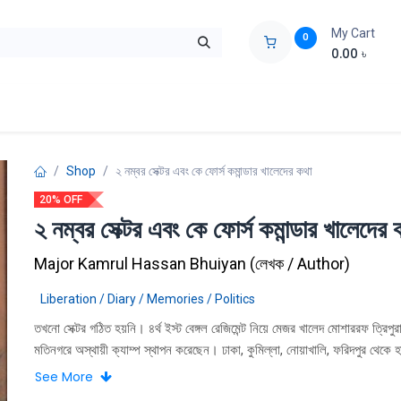
My Cart
0
0.00
৳
ids Zone
Liberation War
Poems
Novel
Buy Books Cost Pric
Shop
২ নম্বর সেক্টর এবং কে ফোর্স কমান্ডার খালেদের কথা
20% OFF
২ নম্বর সেক্টর এবং কে ফোর্স কমান্ডার খালেদের 
Major Kamrul Hassan Bhuiyan
(
লেখক / Author
)
Liberation / Diary / Memories / Politics
তখনো সেক্টর গঠিত হয়নি। ৪র্থ ইস্ট বেঙ্গল রেজিমেন্ট নিয়ে মেজর খালেদ মোশাররফ ত্রিপুরা
মতিনগরে অস্থায়ী ক্যাম্প স্থাপন করেছেন। ঢাকা, কুমিল্লা, নোয়াখালি, ফরিদপুর থেকে 
মুক্তিপাগল ছাত্র-জনতা উপস্থিত বক্তৃতায় তাদের উদ্দেশ্যে বলেন, ‘আমি তোমাদের দেশপ
See More
না। দেশপ্রেম এমনিতেই তোমাদের আছে, না হলে তোমরা এখানে আসতে না। আমার কা