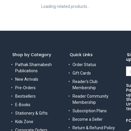
Loading related products...
Shop by Category
Quick Links
Si
u
Pathak Shamabesh
Order Status
Publications
Gift Cards
New Arrivals
Reader's Club
Su
Pre-Orders
Membership
Pa
up
Bestsellers
Reader Community
Sh
Membership
Un
E-Books
ti
Subscription Plans
Stationery & Gifts
Become a Seller
F
Kids Zone
Return & Refund Policy
Corporate Orders