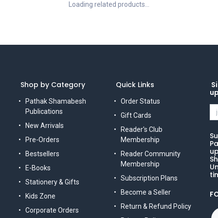
Loading related products...
Shop by Category
Quick Links
Si
u
Pathak Shamabesh
Order Status
Publications
Gift Cards
New Arrivals
Reader's Club
Su
Pre-Orders
Membership
Pa
up
Bestsellers
Reader Community
Sh
Membership
Un
E-Books
ti
Subscription Plans
Stationery & Gifts
Become a Seller
F
Kids Zone
Return & Refund Policy
Corporate Orders