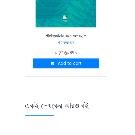
শাহাদুজ্জামান রচনাসংগ্রহ ৫
শাহাদুজ্জামান
৳
716
৳
895
Add to cart
একই লেখকের আরও বই