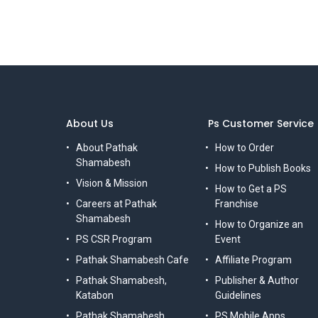
About Us
Ps Customer Service
About Pathak
How to Order
Shamabesh
How to Publish Books
Vision & Mission
How to Get a PS
Careers at Pathak
Franchise
Shamabesh
How to Organize an
PS CSR Program
Event
Pathak Shamabesh Cafe
Affiliate Program
Pathak Shamabesh,
Publisher & Author
Katabon
Guidelines
Pathak Shamabesh,
PS Mobile Apps