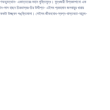
অভ্যুত্থান- একাত্তরের মহান মুক্তিযুদ্ধ। যুদ্ধজয়ী বিশ্বকাপানো এক
দ্‌দীন-লাল হাছন চিরভাস্বর-চির উদ্দীপ্ত- এইসব প্রবহমান জলবায়ুর ধারায়
একেকটা উজ্জ্বল পঙ্‌ক্তিমালা। সেইসব জীবনবোধ-স্বপ্ন-বাস্তবতা-আনন্দ-