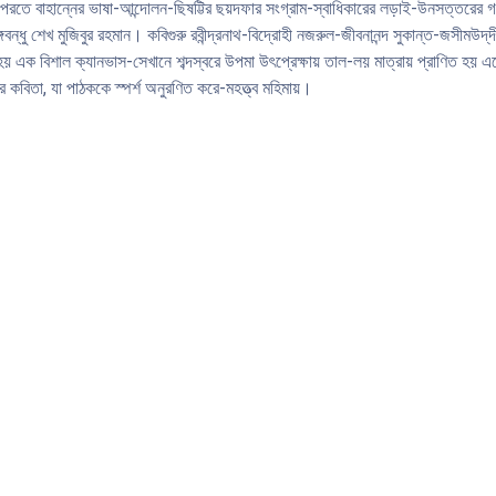
রতে বাহান্নের ভাষা-আন্দোলন-ছিষট্টির ছয়দফার সংগ্রাম-স্বাধিকারের লড়াই-উনসত্তরের গণ
বঙ্গবন্ধু শেখ মুজিবুর রহমান। কবিগুরু রবীন্দ্রনাথ-বিদ্রোহী নজরুল-জীবনানন্দ সুকান্ত-জসীমউ
ত হয় এক বিশাল ক্যানভাস-সেখানে শব্দস্বরে উপমা উৎপ্রেক্ষায় তাল-লয় মাত্রায় প্রাণিত হয় 
ঁর কবিতা, যা পাঠককে স্পর্শ অনুরণিত করে-মহত্ত্ব মহিমায়।