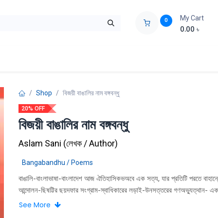
My Cart
0
0.00
৳
ids Zone
Liberation War
Poems
Novel
Buy Books Cost Pric
Shop
বিজয়ী বাঙালির নাম বঙ্গবন্ধু
20% OFF
বিজয়ী বাঙালির নাম বঙ্গবন্ধু
Aslam Sani
(
লেখক / Author
)
Bangabandhu / Poems
বাঙালি-বাংলাভাষা-বাংলাদেশ আজ ঐতিহাসিকভঅবে এক সত্য, যার প্রতিটি পরতে বাহান্ন
আন্দোলন-ছিষট্টির ছয়দফার সংগ্রাম-স্বাধিকারের লড়াই-উনসত্তরের গণঅভ্যুত্থান- এক
মহান মুক্তিযুদ্ধ। যুদ্ধজয়ী বিশ্বকাপানো এক মহাকাব্যের অমর রচয়িতা-বিশ্বের সর্বকালের 
See More
বাঙালি জাতির পিতা বঙ্গবন্ধু শেখ মুজিবুর রহমান। কবিগুরু রবীন্দ্রনাথ-বিদ্রোহী নজরুল-জী