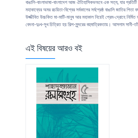
বাঙালি-বাংলাভাষা-বাংলাদেশ আজ ঐতিহাসিকভঅবে এক সত্য, যার প্রতিটি প
মহাকাব্যের অমর রচয়িতা-বিশ্বের সর্বকালের সর্বশ্রেষ্ঠ বাঙালি জাতির পিতা 
উজ্জীবিত উচ্চকিত মা-মাটি-মানুষ আর মহাকাল নিয়েই প্রেম-দ্রোহে নির্মি
বেদনা-দুঃখ-সুখ চিত্রিত হয় শিল্প-সুন্দরের বহুমাত্রিকতায়। আসলাম সানী-তা
এই বিষয়ের আরও বই