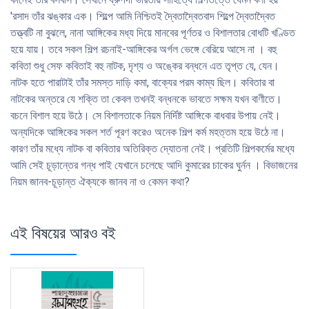
'রসাদ তাঁর ঝঙ্কার এক। শিল্পে আমি নিশ্চিতই দ্বৈতাদ্বৈতবাদ শিল্পে দ্বৈতাদ্বৈত
তত্ত্বটি না বুঝলে, নানা আঙ্গিকের মধ্য দিয়ে মানবের পূর্ণতর ও বিশালতার বােধটি খণ্ডিত
হয়ে যায়। তবে সকল শিল্প রচনাই-আঙ্গিকের অর্গল ভেঙ্গে বেরিয়ে আসে না । বহু
কবিতা শুধু সেফ কবিতাই বহু নাটক, দৃশ্য ও অঙ্কের বন্ধনে এত তৃপ্ত যে, যেন।
নাটক হতে পারাটাই তাঁর সমস্ত দাড়ি কমা, বাক্যের পরম কাম্য ছিল। কবিতার বা
নাটকের অন্তরে যে শক্তি তা কেবল তখনই বন্ধনকে ভাবতে সক্ষম যখন বাণীতে।
বচনে বিশাল হয়ে উঠে। সে বিশালতাকে নিয়ম নির্দিষ্ট আঙ্গিকে বাধবার উপায় নেই।
অন্যদিকে আঙ্গিকের সকল শর্ত পূরণ করেও অনেক শিল্প কর্ম মহত্তম হয়ে উঠে না।
কারণ তাঁর মধ্যে নাটক বা কবিতার অতিরিক্ত দ্যোতনা নেই। প্রতিটি শিল্পকর্মের মধ্যে
আমি সেই চূড়ান্তের গন্ধ পাই যেখানে চলেছে আদি কুমারের চাকের ঘুর্নন । বিভাজনের
নিয়ম জানব-চূড়ান্ত ঐক্যকে জানব না ও কেমন কথা?
এই বিষয়ের আরও বই