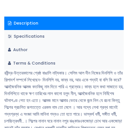
সক্ষম যখন বাণীতে। বচনে বিশাল হয়ে উঠে। সে বিশালতাকে নিয়ম নির্দিষ্ট আঙ্গিকে বাধবার
উপায় নেই। অন্যদিকে আঙ্গিকের সকল শর্ত পূরণ করেও অনেক শিল্প কর্ম মহত্তম হয়ে উঠে
না। কারণ তাঁর মধ্যে নাটক বা কবিতার অতিরিক্ত দ্যোতনা নেই। প্রতিটি শিল্পকর্মের
Description
মধ্যে আমি সেই চূড়ান্তের গন্ধ পাই যেখানে চলেছে আদি কুমারের চাকের ঘুর্নন ।
বিভাজনের নিয়ম জানব-চূড়ান্ত ঐক্যকে জানব না ও কেমন কথা?
Specifications
Author
Terms & Conditions
রবীন্দ্র-উত্তরকালের শ্রেষ্ঠ বাঙালি নাট্যকার। সেলিম আল দীন নিজের দিনলিপি ও তাঁর
শিল্পাদর্শ সম্পর্কে লিখেছেন- দিনলিপি নয়, কাব্য নয়, আর একে গদ্যই বা বলি কি করে?
আত্মজৈবনিক আত্মজ কতকিছু নাম দিতে পারি এ গ্রন্থের। কাব্য হলে কথা সাজাতে হয়,
দিনলিপিতে থাকে ক্ষণ তারিখের লাল কালাে হলুদ নীল, আত্মজৈবনিক হলে নির্বিশেষ
ঘটনাপণ্ড পেত হন এতে। আত্মজ মানে আত্মার ভেতর থেকে জন্ম নিল যে রচনা কিন্তু
শিল্পের প্রচলিত রূপতত্তে এরকম নাম তাে মেলে । আর গদ্যে লেখা গ্রন্থ মানেই
গদ্যগ্রন্থ এ সংজ্ঞা আমি মানিনা গদ্যও তাে হতে পারে। ভাস্কর্য ধর্মী, সঙ্গীত ধর্মী,
চলচ্চিত্রধর্মী...। শিল্পের নানান ঘরে নানান নপুর ঝঙ্কারএকজোড়া চোখ আর একজোড়া
কানেই তাঁর বসবাস। সেখানে ধ্রুপদী ভারতীয় সাহিত্যে শিল্পতত্তে যেমন বলা হয়