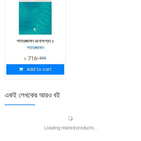
শাহাদুজ্জামান রচনাসংগ্রহ ৫
শাহাদুজ্জামান
৳
716
৳
895
Add to cart
একই লেখকের আরও বই
Loading related products...