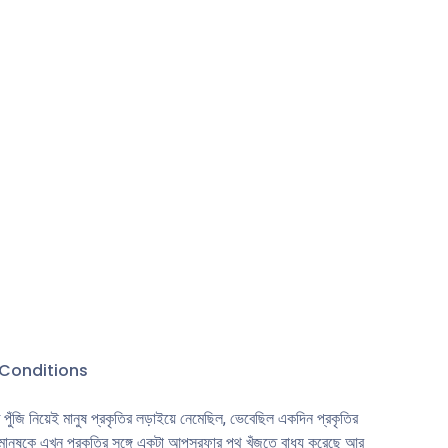
 বৃত্তান্তই
খন প্রকৃতির
 সংকট।
্তু তাঁর
সেটাই এই
সাথে আধুনিক
ুন
 মূল্য তাঁর
স্থিতিতে
Conditions
ঁজি নিয়েই মানুষ প্রকৃতির লড়াইয়ে নেমেছিল, ভেবেছিল একদিন প্রকৃতির
ানুষকে এখন প্রকৃতির সঙ্গে একটা আপসরফার পথ খুঁজতে বাধ্য করেছে আর