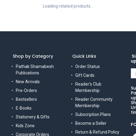
Loading related products...
Shop by Category
Quick Links
Si
u
Pathak Shamabesh
Order Status
Publications
Gift Cards
New Arrivals
Reader's Club
Su
Pre-Orders
Membership
Pa
up
Bestsellers
Reader Community
Sh
Membership
Un
E-Books
ti
Subscription Plans
Stationery & Gifts
Become a Seller
F
Kids Zone
Return & Refund Policy
Corporate Orders