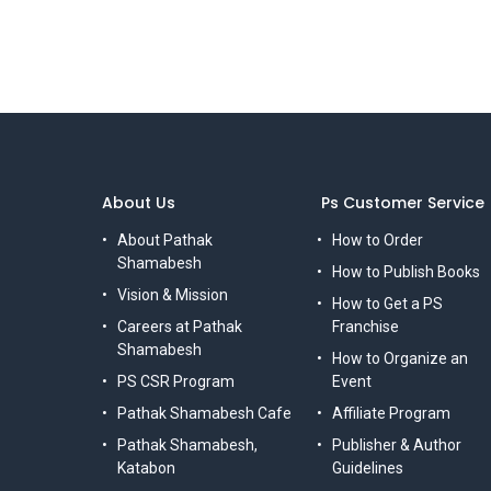
About Us
Ps Customer Service
About Pathak
How to Order
Shamabesh
How to Publish Books
Vision & Mission
How to Get a PS
Careers at Pathak
Franchise
Shamabesh
How to Organize an
PS CSR Program
Event
Pathak Shamabesh Cafe
Affiliate Program
Pathak Shamabesh,
Publisher & Author
Katabon
Guidelines