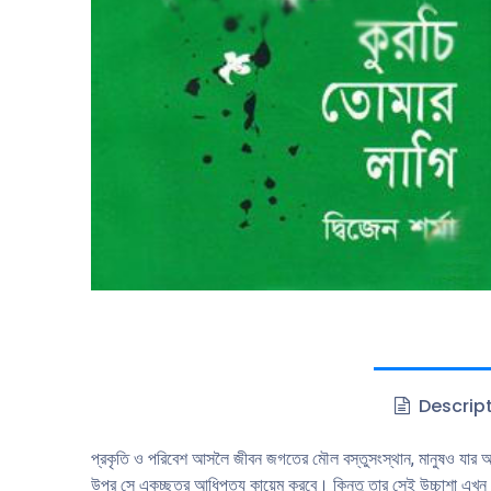
Descrip
প্রকৃতি ও পরিবেশ আসলৈ জীবন জগতের মৌল বস্তুসংস্থান, মানুষও যার অ
উপর সে একচ্ছত্র আধিপত্য কায়েম করবে। কিন্তু তার সেই উচ্চাশা এখন 