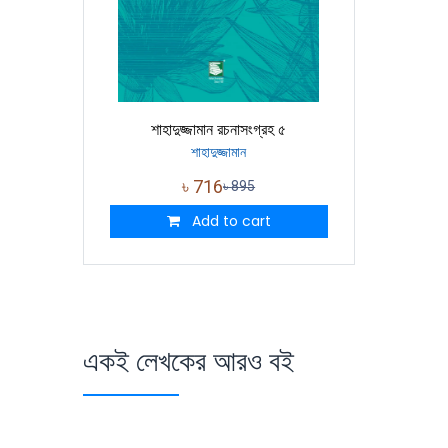
শাহাদুজ্জামান রচনাসংগ্রহ ৫
শাহাদুজ্জামান
৳
716
৳
895
Add to cart
একই লেখকের আরও বই