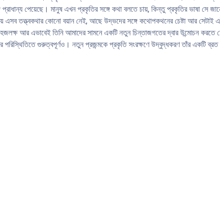
 প্রাধান্য পেয়েছে। মানুষ এখন প্রকৃতির সঙ্গে কথা বলতে চায়, কিন্তু প্রকৃতির ভাষা সে জ
েখায় এসব তত্ত্বকথার কোনো বয়ান নেই, আছে উদ্ভদের সঙ্গে কথোপকথনের চেষ্টা আর সেটাই এই
ষ সহজলক্ষ আর এভাবেই তিনি আমাদের সামনে একটি নতুন চিন্তাজগতের দ্বার উন্মোচন করতে চে
পরিস্থিতিতে গুরুত্বপূর্ণও। নতুন প্রজন্মকে প্রকৃতি সংরক্ষণে উদ্বুদ্ধকরণ তাঁর একটি ব্র