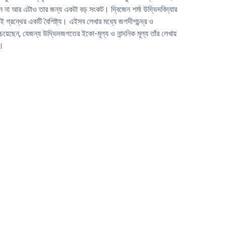
ানে না আর এটাও তার জন্য একটা বড় সংকট। দ্বিজেন শর্মা উদ্ভিদবিদ্যার
 গ্রন্থের একটি বৈশিষ্ট্য। এইসব লেখার মধ্যে জগদীশচন্দ্র ও
য়েছেন, যেজন্য উদ্ভিদজগতের ইকো-মূল্য ও নান্দনিক মূল্য তাঁর লেখায়
ত।