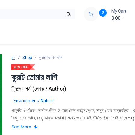
My Cart
0
0.00
৳
ids Zone
Liberation War
Poems
Novel
Buy Books Cost Pric
Shop
কুরচি তোমার লাগি
20% OFF
কুরচি তোমার লাগি
দ্বিজেন শর্মা
(
লেখক / Author
)
Environment/ Nature
প্রকৃতি ও পরিবেশ আসলৈ জীবন জগতের মৌল বস্তুসংস্থান, মানুষও যার অন্তর্ভক্ত। এ
কিছু আমরা জানি, কিছু আজও অজানা। অথচ জ্ঞানের এই সীমিত পুঁজি নিয়েই মানুষ প্রক
নেমেছিল, ভেবেছিল একদিন প্রকৃতির উপর সে একচ্ছত্র আধিপত্য কায়েম করবে। কিন্ত
See More
উচ্চাশা এখন হতাশায় গর্যবসিত। প্রকৃতিকে বশ্য বানাতে গিয়ে আজ সে নিজেই কোণঠা