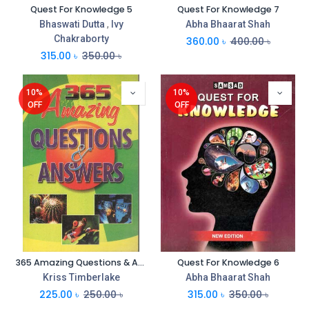
Quest For Knowledge 5
Quest For Knowledge 7
Bhaswati Dutta
,
Ivy
Abha Bhaarat Shah
Chakraborty
360.00
৳
400.00
৳
315.00
৳
350.00
৳
10%
10%
OFF
OFF
365 Amazing Questions & Answers (Rohan Book)
Quest For Knowledge 6
Kriss Timberlake
Abha Bhaarat Shah
225.00
৳
250.00
৳
315.00
৳
350.00
৳