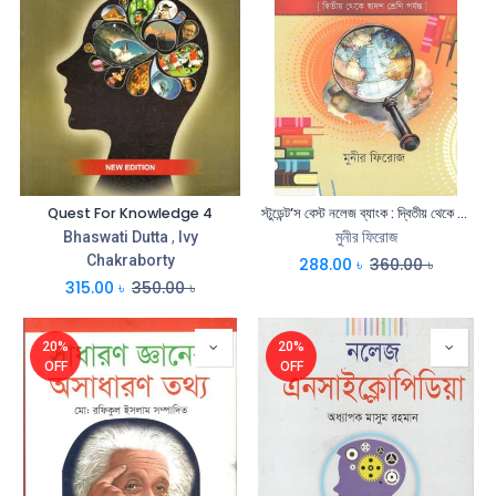
Quest For Knowledge 4
স্টুডেন্ট’স বেস্ট নলেজ ব্যাংক : দ্বিতীয় থেকে দ্বাদশ শ্রেণী পর্যন্ত
Bhaswati Dutta
,
Ivy
মুনীর ফিরোজ
Chakraborty
288.00
৳
360.00
৳
315.00
৳
350.00
৳
20%
20%
OFF
OFF