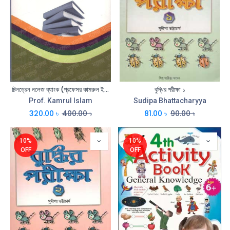
চিলড্রেন নলেজ ব্যাংক (প্রফেসর কামরুল ইসলাম)
বুদ্ধির পরীক্ষা ১
Prof. Kamrul Islam
Sudipa Bhattacharyya
320.00
৳
400.00
৳
81.00
৳
90.00
৳
10%
10%
OFF
OFF