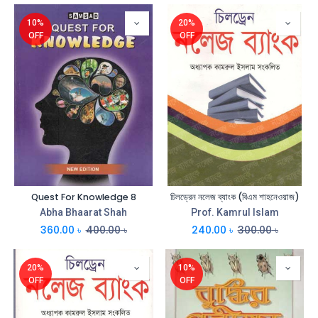
10%
20%
OFF
OFF
Quest For Knowledge 8
চিলড্রেন নলেজ ব্যাংক (বিএম শাহনেওয়াজ)
Abha Bhaarat Shah
Prof. Kamrul Islam
360.00
৳
400.00
৳
240.00
৳
300.00
৳
20%
10%
OFF
OFF