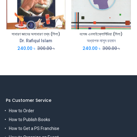
সাধারণ জ্ঞানের অসাধারণ তথ্য (শিলা)
নলেজ এনসাইক্লোপিডিয়া (শিলা)
Dr. Rafiqul Islam
অধ্যাপক মাসুম রহমান
240.00
৳
300.00
৳
240.00
৳
300.00
৳
Ps Customer Service
How to Order
How to Publish Books
How to Get a PS Franchise