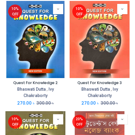
10%
10%
OFF
OFF
Quest For Knowledge 2
Quest For Knowledge 3
Bhaswati Dutta
,
Ivy
Bhaswati Dutta
,
Ivy
Chakraborty
Chakraborty
270.00
৳
300.00
৳
270.00
৳
300.00
৳
10%
20%
OFF
OFF