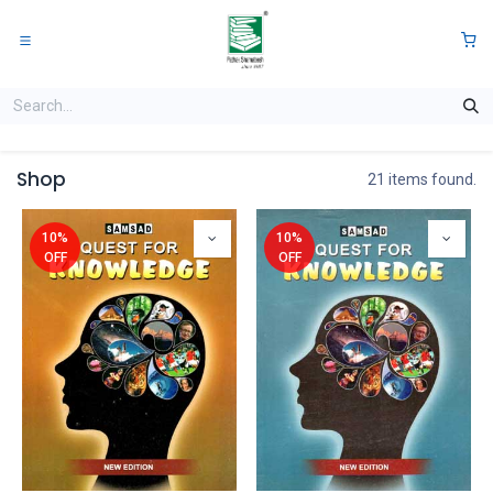
Skip to Content
0
Shop
21 items found.
10%
10%
OFF
OFF