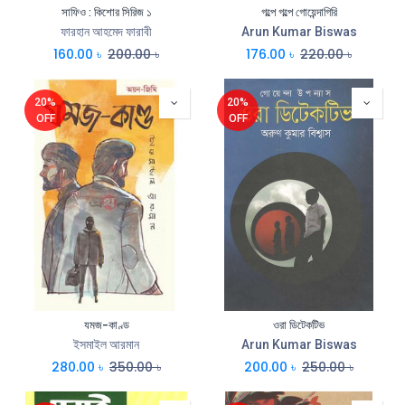
সাফিও : কিশোর সিরিজ ১
গল্পে গল্পে গোয়েন্দাগিরি
ফারহান আহমেদ ফারাবী
Arun Kumar Biswas
160.00
৳
200.00
৳
176.00
৳
220.00
৳
20%
20%
OFF
OFF
যমজ-কাণ্ড
ওরা ডিটেকটিভ
ইসমাইল আরমান
Arun Kumar Biswas
280.00
৳
350.00
৳
200.00
৳
250.00
৳