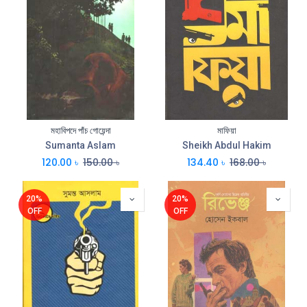
মহাবিপদে পাঁচ গোয়েন্দা
মাফিয়া
Sumanta Aslam
Sheikh Abdul Hakim
120.00
৳
150.00
৳
134.40
৳
168.00
৳
20%
20%
OFF
OFF