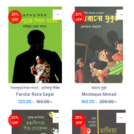
20%
20%
OFF
OFF
সৈয়দপুরের সৈয়দ সাহেব : ছোটকাকু সিরিজ
হারানো মুকুট
Faridur Reza Sagar
Mostaque Ahmad
120.00
৳
150.00
৳
160.00
৳
200.00
৳
20%
20%
OFF
OFF