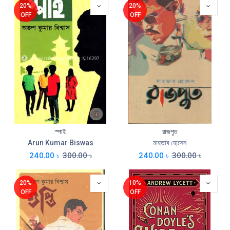
20%
20%
OFF
OFF
স্পাই
রাজপুত
Arun Kumar Biswas
মাহতাব হোসেন
240.00
৳
300.00
৳
240.00
৳
300.00
৳
20%
10%
OFF
OFF