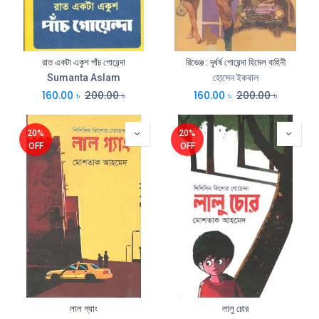
রাত একটা একুশ পাঁচ গোয়েন্দা
রিভেঞ্জ : দূর্ধর্ষ গোয়েন্দা হিমেল বাহিনী
Sumanta Aslam
হোসেন ইকবাল
160.00
৳
200.00
৳
160.00
৳
200.00
৳
20%
20%
OFF
OFF
লাল গ্যাং
লালু চোর