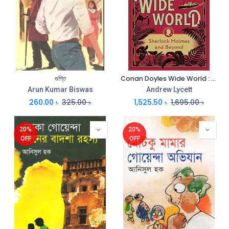
গুপ্তি
Conan Doyles Wide World : Sherlock Holmes and Beyond
Arun Kumar Biswas
Andrew Lycett
260.00
৳
325.00
৳
1,525.50
৳
1,695.00
৳
20%
20%
OFF
OFF