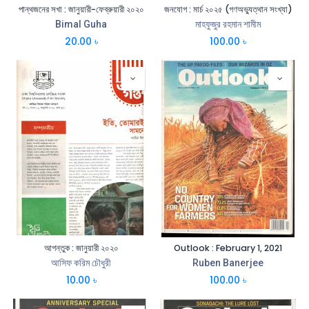
পান্থজনের সখা : জানুয়ারী-ফেব্রুয়ারী ২০২০
জনযোগ : মার্চ ২০২৫ (গণঅভ্যুত্থান সংখ্যা)
Bimal Guha
মাহফুজুর রহমান শামীম
20.00
৳
100.00
৳
আগন্তুক : জানুয়ারী ২০২০
Outlook : February 1, 2021
আসিফ করিম চৌধুরী
Ruben Banerjee
10.00
৳
100.00
৳