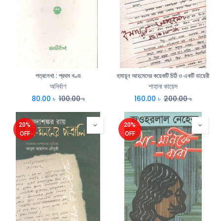
পত্রলেখা : প্রথম খণ্ড
হুমায়ূন আহমেদের কয়েকটি চিঠি ও একটি ডায়েরী
অনির্বাণ
শাহানা কায়েস
80.00
৳
100.00
৳
160.00
৳
200.00
৳
20%
20%
OFF
OFF