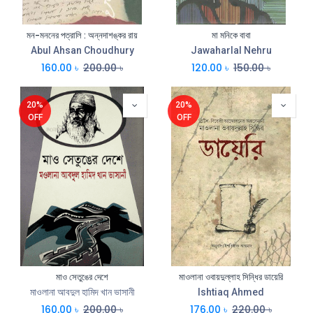
মন-মননের পত্রালি : অন্নদাশঙ্কর রায়
মা মনিকে বাবা
Abul Ahsan Choudhury
Jawaharlal Nehru
160.00
৳
200.00
৳
120.00
৳
150.00
৳
20%
20%
OFF
OFF
মাও সেতুঙের দেশে
মাওলানা ওবায়দুল্লাহ সিন্ধির ডায়েরি
মাওলানা আবদুল হামিদ খান ভাসানী
Ishtiaq Ahmed
160.00
৳
200.00
৳
176.00
৳
220.00
৳