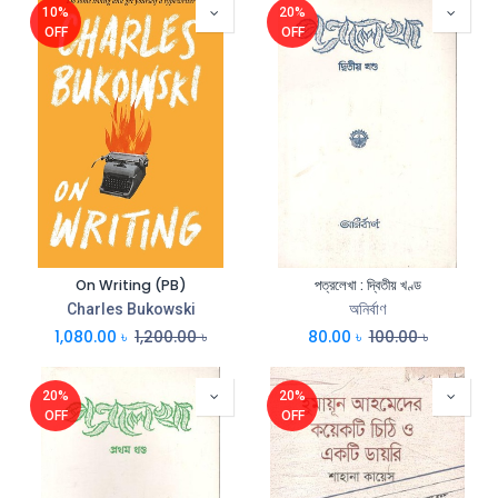
10%
20%
OFF
OFF
On Writing (PB)
পত্রলেখা : দ্বিতীয় খণ্ড
Charles Bukowski
অনির্বাণ
1,080.00
৳
1,200.00
৳
80.00
৳
100.00
৳
20%
20%
OFF
OFF