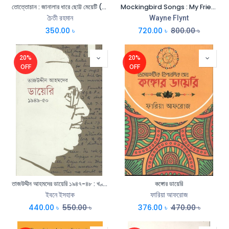
তোত্তোচান : জানালার ধারে ছোট্ট মেয়েটি (হার্ডব্যাক)
Mockingbird Songs : My Friendship With Harper Lee (PB)
চৈতী রহমান
Wayne Flynt
350.00
৳
720.00
৳
800.00
৳
20%
20%
OFF
OFF
তাজউদ্দীন আহমদের ডায়েরি ১৯৪৭-৪৮ : খণ্ড ২
কঙ্গোর ডায়েরি
ইবনে ইসহাক
ফারিয়া আফরোজ
440.00
৳
550.00
৳
376.00
৳
470.00
৳