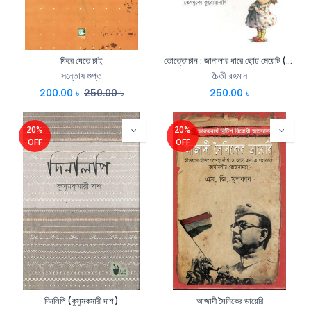
ফিরে যেতে চাই
তোত্তোচান : জানালার ধারে ছোট্ট মেয়েটি (পেপারব্যাক)
সন্তোষ গুপ্ত
চৈতী রহমান
200.00
৳
250.00
৳
250.00
৳
20%
20%
OFF
OFF
দিনলিপি (কুসুমকমারী দাশ)
আজাদী সৈনিকের ডায়েরি