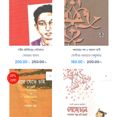
শহীদ মতিউরের নোটখাতা
পথহারার পথ ও দ্বাদশ বাণী
সোহরাব হাসান
যোগীবর বরদাচরণ মজুমদার
200.00
৳
250.00
৳
160.00
৳
200.00
৳
20%
OFF