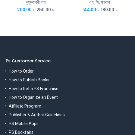
কুসুমকমারী দাশ
এম. জি. মুলকার
200.00
৳
250.00
৳
144.00
৳
180.00
৳
Ps Customer Service
How to Order
How to Publish Books
How to Get a PS Franchise
How to Organize an Event
Affiliate Program
Publisher & Author Guidelines
PS Mobile Apps
PS Bookfairs