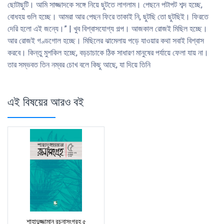
ছােটাছুটি। আমি সাজ্জাদকে সঙ্গে নিয়ে ছুটতে লাগলাম। পেছনে পটাপট শব্দ হচ্ছে,
বােধহয় গুলি হচ্ছে। আমরা আর পেছন ফিরে তাকাই নি, ছুটছি তাে ছুটছিই। ফিরতে
দেরি হলাে এই জন্যে।” | খুব বিশ্বাসযােগ্য গল্প। আজকাল রােজই মিছিল হচ্ছে।
আর রােজই গণ্ডগােল হচ্ছে। মিছিলের ঝামেলায় পড়ে যাওয়ার কথা সবাই বিশ্বাস
করবে। কিন্তু মুশকিল হচ্ছে, বড়চাচাকে ঠিক সাধারণ মানুষের পর্যায়ে ফেলা যায় না।
তার সম্ভবত তিন নম্বর চোখ বলে কিছু আছে, যা দিয়ে তিনি
এই বিষয়ের আরও বই
শাহাদুজ্জামান রচনাসংগ্রহ ৫