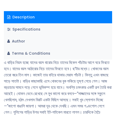
Description
Specifications
Author
Terms & Conditions
এ বাড়ির নিয়ম হচ্ছে যাদের বয়স বারাের নিচে তাদের বিকেল পাঁচটার আগে ঘরে ফিরতে
হবে। যাদের বয়স আঠারাের নিচে তাদের ফিরতে হবে। ছ'টার মধ্যে। খােকনের বয়স
তেরাে বছর তিন মাস। কাজেই তার বাইরে থাকার মেয়াদ পাঁচটা। কিন্তু এখন বাজছে
সাড়ে সাতটা। বাড়ির কাছাকাছি এসে খােকনের বুক শুকিয়ে তৃষ্ণা পেয়ে গেল। আজ
বড়চাচার সামনে পড়ে গেলে ভূমিকম্প হয়ে যাবে। অবশ্যি চমৎকার একটি গল্প তৈরি করা
আছেই। থােকন ভেবে রেখেছে সে মুখ কালাে করে বলবে—“সাজ্জাদের সঙ্গে স্কুলে
খেলছিলাম, হঠাৎ দেখলাম বিরাট একটা মিছিল আসছে। সবাই খুব স্লোগান দিচ্ছে
—“জাগাে বাঙালি জায়গা। আমরা দূর থেকে দেখছি। এমন সময় গণ্ডগােল লেগে
গেল। পুলিশের গাড়ির উপর সবাই ইট-পাটকেল মারতে লাগল। চারদিকে হৈচৈ