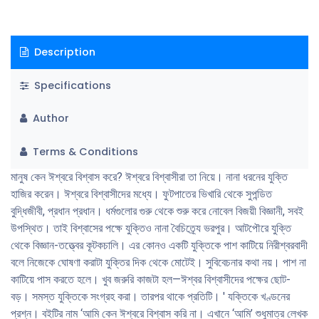
Description
Specifications
Author
Terms & Conditions
মানুষ কেন ঈশ্বরে বিশ্বাস করে? ঈশ্বরে বিশ্বাসীরা তা নিয়ে। নানা ধরনের যুক্তি
হাজির করেন। ঈশ্বরে বিশ্বাসীদের মধ্যে। ফুটপাতের ভিখারি থেকে সুপন্ডিত
বুদ্ধিজীবী, প্রধান প্রধান। ধর্মগুলাের গুরু থেকে শুরু করে নােবেল বিজয়ী বিজ্ঞানী, সবই
উপস্থিত। তাই বিশ্বাসের পক্ষে যুক্তিও নানা বৈচিত্র্যে ভরপুর। আটপৌরে যুক্তি
থেকে বিজ্ঞান-তত্ত্বের কূটকচালি। এর কোনও একটি যুক্তিকে পাশ কাটিয়ে নিরীশ্বরবাদী
বলে নিজেকে ঘােষণা করাটা যুক্তির দিক থেকে মােটেই। সুবিবেচনার কথা নয়। পাশ না
কাটিয়ে পাস করতে হলে। খুব জরুরি কাজটা হল—ঈশ্বর বিশ্বাসীদের পক্ষের ছােট-
বড়। সমস্ত যুক্তিকে সংগ্রহ করা। তারপর থাকে প্রতিটি। ' যক্তিকে খণ্ডনের
প্রশ্ন। বইটির নাম ‘আমি কেন ঈশ্বরে বিশ্বাস করি না। এখানে ‘আমি’ শুধুমাত্র লেখক