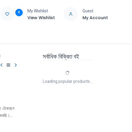
My Wishlist
Guest
0
View Wishlist
My Account
e
Support
সর্বাধিক বিক্রিত বই
র
Loading popular products...
বং এঁকেছেন
ন করছি।
করতে পারলাম
বাে বলে