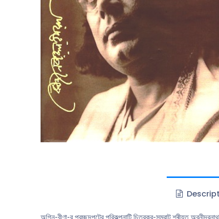
Descrip
অগ্নি-বীণা-র প্রচ্ছদপটের পরিকল্পনাটি চিত্রকর-সম্রাট শ্ৰীযুত অবনীন্দ্রন