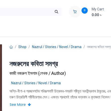
My Cart
0
0.00
৳
ids Zone
Liberation War
Poems
Novel
Buy Books Cost Pric
Shop
Nazrul / Stories / Novel / Drama
নজরুলের কবিতা সমগ্
নজরুলের কবিতা সমগ্র
কাজী নজরুল ইসলাম
(
লেখক / Author
)
Nazrul / Stories / Novel / Drama
অগ্নি-বীণা-র প্রচ্ছদপটের পরিকল্পনাটি চিত্রকর-সম্রাট শ্ৰীযুত অবনীন্দ্রনাথ ঠাকুরের, এ
তরুণ চিত্রশিল্পী শ্ৰীবীরেশ্বর সেন। এজন্য প্রথমেই তাঁদের ধন্যবাদ ও কৃতজ্ঞতা নিবেদ
‘ধূমকেতু'র পুচ্ছে জড়িয়ে পড়ার দরুন যেমনটি চেয়েছিলাম তেমনটি করে অগ্নি-বীণা বের 
See More
না। অনেক ভুলত্রুটি ও সম্পূর্ণতা রয়ে গেল। সর্বপ্রথম সম্পূর্ণতা, যেসব গান ও কবিতা দে