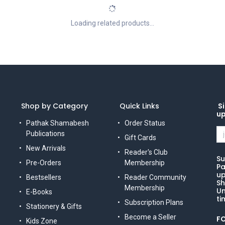
Loading related products...
Shop by Category
Quick Links
Si
u
Pathak Shamabesh
Order Status
Publications
Gift Cards
New Arrivals
Reader's Club
Su
Pre-Orders
Membership
Pa
up
Bestsellers
Reader Community
Sh
Membership
Un
E-Books
ti
Subscription Plans
Stationery & Gifts
Become a Seller
F
Kids Zone