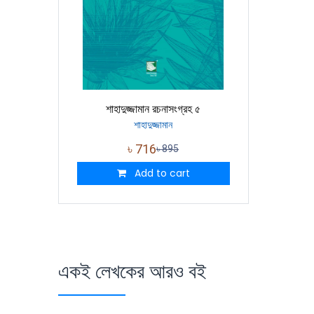
শাহাদুজ্জামান রচনাসংগ্রহ ৫
শাহাদুজ্জামান
৳
716
৳
895
Add to cart
একই লেখকের আরও বই