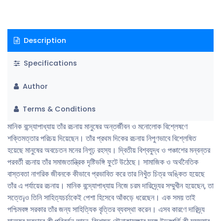
Description
Specifications
Author
Terms & Conditions
মানিক বন্দ্যোপাধ্যায় তাঁর রচনায় মানুষের অন্তর্জীবন ও মনোলোক বিশ্লেষণে
শক্তিমত্তার পরিচয় দিয়েছেন। তাঁর প্রথম দিকের রচনায় নিপুণভাবে বিশ্লেষিত
হয়েছে মানুষের অবচেতন মনের নিগূঢ় রহস্য। দ্বিতীয় বিশ্বযুদ্ধ ও পঞ্চাশের মন্বন্তর
পরবর্তী রচনায় তাঁর সমাজতান্ত্রিক দৃষ্টিভঙ্গি ফুটে উঠেছে। সামাজিক ও অর্থনৈতিক
বাস্তবতা নাগরিক জীবনকে কীভাবে প্রভাবিত করে তার নিখুঁত চিত্র অঙ্কিত হয়েছে
তাঁর এ পর্যায়ের রচনায়। মানিক বন্দ্যোপাধ্যায় নিজে চরম দারিদ্র্যের সম্মুখীন হয়েছেন, তা
সত্তে¡ও তিনি সাহিত্যচর্চাকেই পেশা হিসেবে আঁকড়ে ধরেছেন। এক সময় তাই
পশ্চিমবঙ্গ সরকার তাঁর জন্য সাহিত্যিক বৃত্তির ব্যবস্থা করেন। এসব কারণে দারিদ্র্য