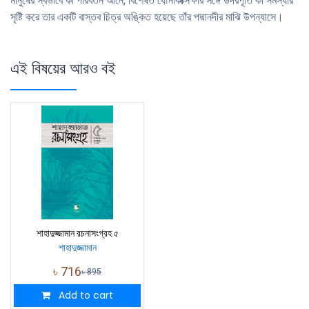
মানুষের স্বভাবে কী পরিবর্তন আনে, বিশেষত যৌনাকাক্সক্ষার সঙ্গে উদরপূর্তি কী সমস্যার
সৃষ্টি করে তার একটি বাস্তব চিত্র অঙ্কিত হয়েছে তাঁর পদ্মানদীর মাঝি উপন্যাসে।
এই বিষয়ের আরও বই
শাহাদুজ্জামান রচনাসংগ্রহ ৫
শাহাদুজ্জামান
৳
716
৳
895
Add to cart