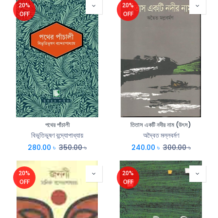
20%
20%
OFF
OFF
পথের পাঁচালী
তিতাস একটি নদীর নাম (উৎস)
বিভূতিভূষণ বন্দ্যোপাধ্যায়
অদ্বৈত মল্লবর্মণ
280.00
৳
350.00
৳
240.00
৳
300.00
৳
20%
20%
OFF
OFF