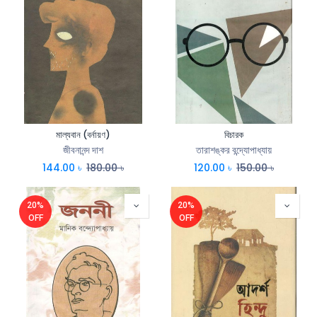
মাল্যবান (বর্নায়ণ)
বিচারক
জীবনানন্দ দাশ
তারাশঙ্কর বন্দ্যোপাধ্যায়
144.00
৳
180.00
৳
120.00
৳
150.00
৳
20%
20%
OFF
OFF