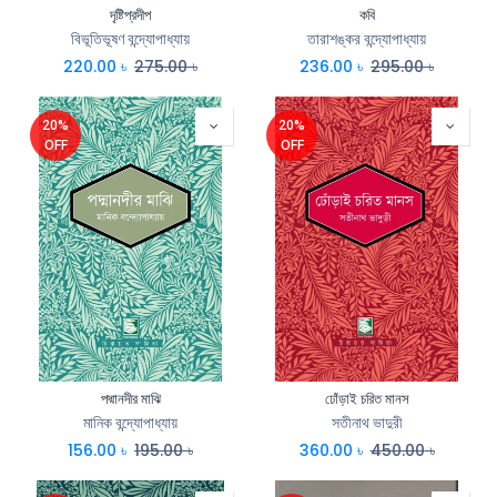
দৃষ্টিপ্রদীপ
কবি
বিভূতিভূষণ বন্দ্যোপাধ্যায়
তারাশঙ্কর বন্দ্যোপাধ্যায়
220.00
৳
275.00
৳
236.00
৳
295.00
৳
20%
20%
OFF
OFF
পদ্মানদীর মাঝি
ঢোঁড়াই চরিত মানস
মানিক বন্দ্যোপাধ্যায়
সতীনাথ ভাদুরী
156.00
৳
195.00
৳
360.00
৳
450.00
৳