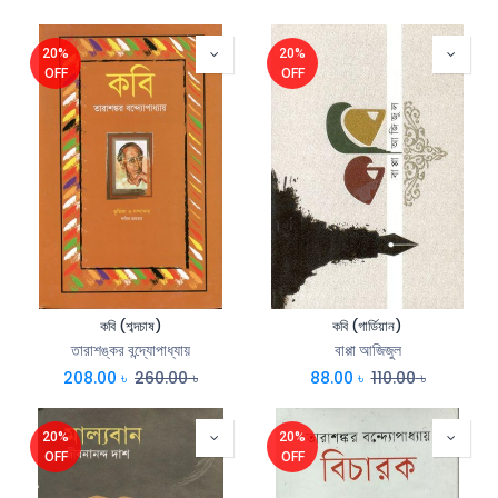
20%
20%
OFF
OFF
কবি (শব্দচাষ)
কবি (গার্ডিয়ান)
তারাশঙ্কর বন্দ্যোপাধ্যায়
বাপ্পা আজিজুল
208.00
৳
260.00
৳
88.00
৳
110.00
৳
20%
20%
OFF
OFF