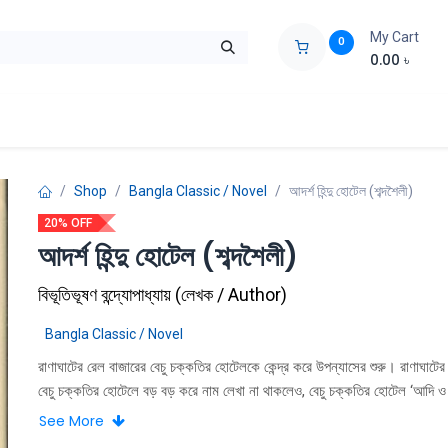
My Cart
0
0.00
৳
ids Zone
Liberation War
Poems
Novel
Buy Books Cost Pric
Shop
Bangla Classic / Novel
আদর্শ হিন্দু হোটেল (শব্দশৈলী)
20% OFF
আদর্শ হিন্দু হোটেল (শব্দশৈলী)
বিভূতিভূষণ বন্দ্যোপাধ্যায়
(
লেখক / Author
)
Bangla Classic / Novel
রাণাঘাটের রেল বাজারের বেচু চক্কতির হােটেলকে কেন্দ্র করে উপন্যাসের শুরু। রাণাঘাটের
বেচু চক্কতির হােটেলে বড় বড় করে নাম লেখা না থাকলেও, বেচু চক্কতির হােটেল ‘আদি ও
হিন্দু হােটেল’ লােকজনের তা বুঝতে অসুবিধা হয় না। তাই পাশেই যদু বাড়য্যের হােটেল হল
See More
হােটেলে রসুয়ে-বামুনে চারজন রান্না করতে বেশ হিমশিম খায়। মাথায় কাঁচা-পাকা চুলওয়াল