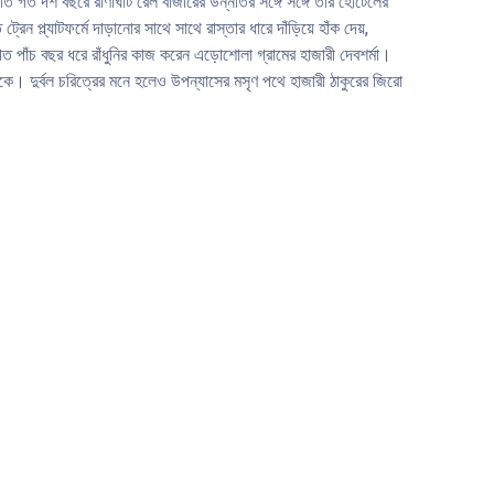
্কতি গত দশ বছরে রাণাঘাট রেল বাজারের উন্নতির সঙ্গে সঙ্গে তার হােটেলের
প্ল্যাটফর্মে দাড়ানাের সাথে সাথে রাস্তার ধারে দাঁড়িয়ে হাঁক দেয়,
ত পাঁচ বছর ধরে রাঁধুনির কাজ করেন এড়ােশােলা গ্রামের হাজারী দেবশর্মা।
িকে। দুর্বল চরিত্রের মনে হলেও উপন্যাসের মসৃণ পথে হাজারী ঠাকুরের জিরাে