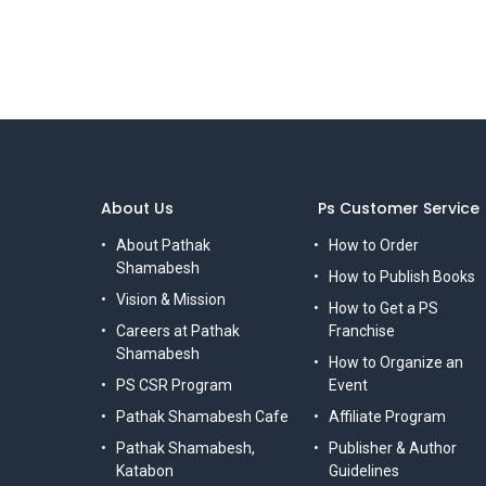
About Us
Ps Customer Service
About Pathak
How to Order
Shamabesh
How to Publish Books
Vision & Mission
How to Get a PS
Careers at Pathak
Franchise
Shamabesh
How to Organize an
PS CSR Program
Event
Pathak Shamabesh Cafe
Affiliate Program
Pathak Shamabesh,
Publisher & Author
Katabon
Guidelines