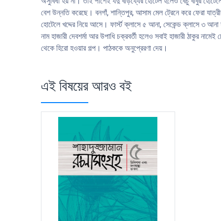
অসুবিধা হয় না। তাই পাশেই যদু বাড়য্যের হােটেল হলেও বেচু বাবুর হােটেল
বেশ উন্নতি করেছে। বনগাঁ, শান্তিপুর, আসাম মেল ট্রেনে করে ফেরা যাত্রীরা ম
হােটেলে খদ্দের নিয়ে আসে। ফার্স্ট ক্লাসে ৫ আনা, সেকেন্ড ক্লাসে ৩ আনা দ
নাম হাজারী দেবশর্মা আর উপাধি চক্রবর্তী হলেও সবাই হাজারী ঠাকুর নামেই 
থেকে হিরাে হওয়ার গল্প। পাঠককে অনুপ্রেরণা দেয়।
এই বিষয়ের আরও বই