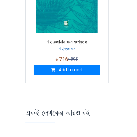
শাহাদুজ্জামান রচনাসংগ্রহ ৫
শাহাদুজ্জামান
৳
716
৳
895
Add to cart
একই লেখকের আরও বই