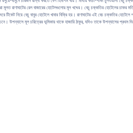
ে রসুয়ে-বামুনে চারজন রান্না করতে বেশ হিমশিম খায়। মাথায় কাঁচা-পাকা চুলওয়ালা বেচু চক
ূলত রাণাঘাটের রেল বাজারের হােটেলগুলাের মূল খদ্দের। বেচু চক্কতির হােটেলের চাকর মতি ট্রেন 
রে টিকেট নিয়ে বেচু বাবুর হােটেলে খাবার বিক্রি হয়। রাণাঘাটের এই বেচ চক্কতির হােটেলে গ
চেনে। উপন্যাসে মূল চরিত্রের ভূমিকায় থাকে হাজারি ঠাকুর, যদিও তাকে উপন্যাসের প্রথম দ