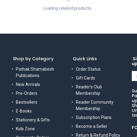
Loading related products...
Shop by Category
Quick Links
Si
u
Pathak Shamabesh
Order Status
Publications
Gift Cards
New Arrivals
Reader's Club
Su
Pre-Orders
Membership
Pa
up
Bestsellers
Reader Community
Sh
Membership
Un
E-Books
ti
Subscription Plans
Stationery & Gifts
Become a Seller
F
Kids Zone
Return & Refund Policy