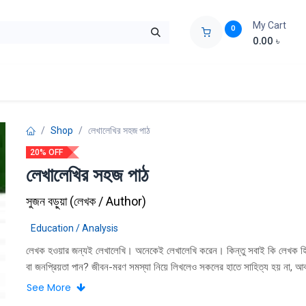
My Cart
0
0.00
৳
ids Zone
Liberation War
Poems
Novel
Buy Books Cost Pric
Shop
লেখালেখির সহজ পাঠ
20% OFF
লেখালেখির সহজ পাঠ
সুজন বড়ুয়া
(
লেখক / Author
)
Education / Analysis
লেখক হওয়ার জন্যই লেখালেখি। অনেকেই লেখালেখি করেন। কিন্তু সবাই কি লেখক হিস
বা জনপ্রিয়তা পান? জীবন-মরণ সমস্যা নিয়ে লিখলেও সকলের হাতে সাহিত্য হয় না, আব
কৈমাছ নিয়ে লিখলেও কারও কারও হাতে চারুকলা হয়ে ওঠে। এই হওয়া না হওয়া সম্পূর্ণ ন
See More
কতগুলাে। কলা-কৌশলের উপর। কলা-কৌশলগুলােই লেখক হওয়ার পূর্বশর্ত। অবশ্য ক