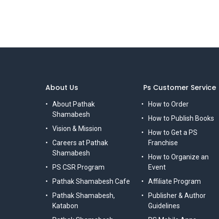
About Us
Ps Customer Service
About Pathak
How to Order
Shamabesh
How to Publish Books
Vision & Mission
How to Get a PS
Careers at Pathak
Franchise
Shamabesh
How to Organize an
PS CSR Program
Event
Pathak Shamabesh Cafe
Affiliate Program
Pathak Shamabesh,
Publisher & Author
Katabon
Guidelines