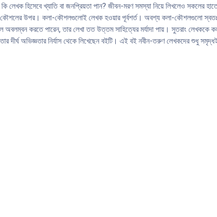
 লেখক হিসেবে খ্যাতি বা জনপ্রিয়তা পান? জীবন-মরণ সমস্যা নিয়ে লিখলেও সকলের হাতে 
কলা-কৌশলের উপর। কলা-কৌশলগুলােই লেখক হওয়ার পূর্বশর্ত। অবশ্য কলা-কৌশলগুলাে স্বতঃস
া-কৌশল অবলম্বন করতে পারেন, তার লেখা তত উত্তম সাহিত্যের মর্যাদা পায়। সুতরাং লেখকক
তার দীর্ঘ অভিজ্ঞতার নির্যাস থেকে লিখেছেন বইটি। এই বই নবীন-তরুণ লেখকদের শুধু সমৃদ্ধ