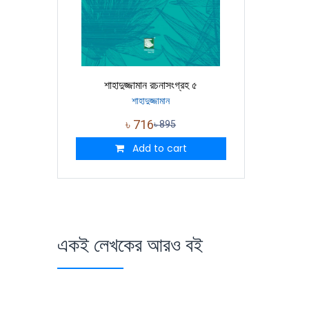
শাহাদুজ্জামান রচনাসংগ্রহ ৫
শাহাদুজ্জামান
৳
716
৳
895
Add to cart
একই লেখকের আরও বই