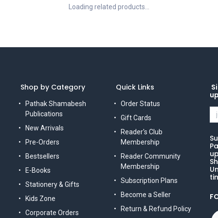
Loading related products...
Shop by Category
Quick Links
Si
u
Pathak Shamabesh
Order Status
Publications
Gift Cards
New Arrivals
Reader's Club
Su
Pre-Orders
Membership
Pa
up
Bestsellers
Reader Community
Sh
Membership
Un
E-Books
ti
Subscription Plans
Stationery & Gifts
Become a Seller
F
Kids Zone
Return & Refund Policy
Corporate Orders