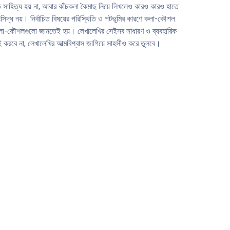
সাহিত্য হয় না, আবার কাঁচকলা কৈমাছ নিয়ে লিখলেও কারও কারও হাতে
িদ্ধ নয়। নির্বাচিত বিষয়ের পরিস্থিতি ও পটভূমির কারণে কলা-কৌশল
ে কলা-কৌশলগুলাে জানতেই হয়। লেখালেখির সেইসব সাধারণ ও ব্যবহারিক
ই করবে না, লেখালেখির আত্মবিশ্বাস জাগিয়ে সাহসীও করে তুলবে।