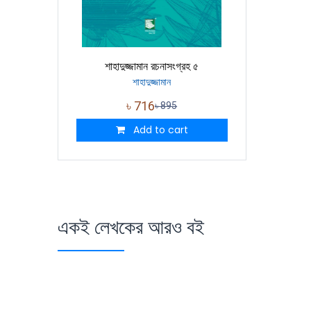
শাহাদুজ্জামান রচনাসংগ্রহ ৫
শাহাদুজ্জামান
৳
716
৳
895
Add to cart
একই লেখকের আরও বই