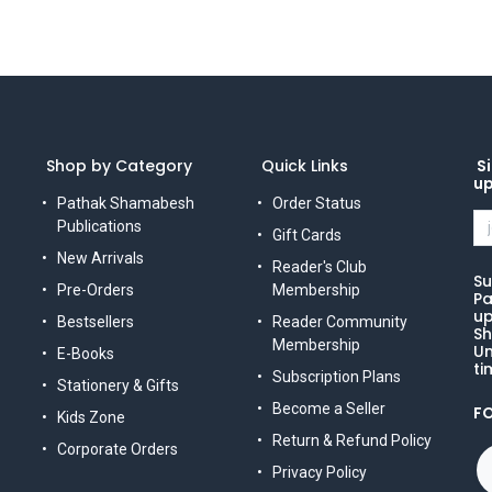
Shop by Category
Quick Links
Si
u
Pathak Shamabesh
Order Status
Publications
Gift Cards
New Arrivals
Reader's Club
Su
Pre-Orders
Membership
Pa
up
Bestsellers
Reader Community
Sh
Membership
Un
E-Books
ti
Subscription Plans
Stationery & Gifts
Become a Seller
F
Kids Zone
Return & Refund Policy
Corporate Orders
Privacy Policy