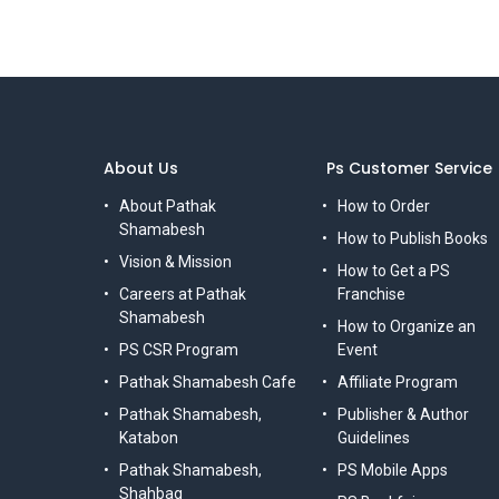
About Us
Ps Customer Service
About Pathak
How to Order
Shamabesh
How to Publish Books
Vision & Mission
How to Get a PS
Careers at Pathak
Franchise
Shamabesh
How to Organize an
PS CSR Program
Event
Pathak Shamabesh Cafe
Affiliate Program
Pathak Shamabesh,
Publisher & Author
Katabon
Guidelines
Pathak Shamabesh,
PS Mobile Apps
Shahbag