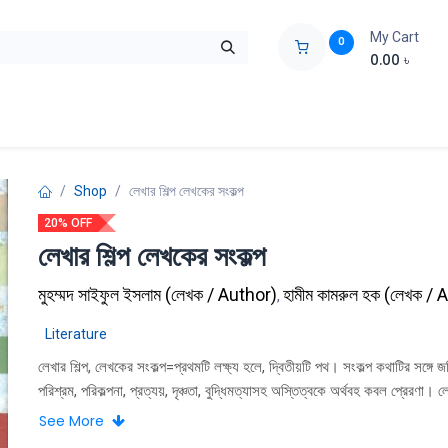
My Cart
0
0.00
৳
ids Zone
Liberation War
Poems
Novel
Buy Books Cost Pric
Shop
লেখার শিল্প লেখকের সংকল্প
20% OFF
লেখার শিল্প লেখকের সংকল্প
মুহম্মদ সাইফুল ইসলাম
(
লেখক / Author
)
হামীম কামরুল হক
(
লেখক / 
,
Literature
লেখার শিল্প, লেখকের সংকল্প=প্রথমটি লক্ষ্য হলে, দ্বিতীয়টি পথ। সংকল্প কথাটির সঙ্গে জ
পরিশ্রম, পরিকল্পনা, প্রত্যয়, দৃঞ্চতা, বুদ্ধিমত্যাসহ অস্তিত্বকে অর্থবহ কবল প্রেরণা। 
সংকল্পের মানে লেখকের প্রকল্প। এর ধারাক্রম আছে পর্ষায় আছে, পরম্পরা আছে। ধাপে
See More
সেটি অর্জন করেন এবং কঠোর পরিশ্রমের মাধ্যমে লিখনাকাটিকে শিল্পের সুরে সম্পন্নতা 