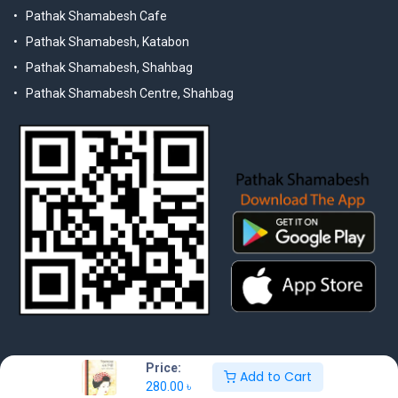
Pathak Shamabesh Cafe
Pathak Shamabesh, Katabon
Pathak Shamabesh, Shahbag
Pathak Shamabesh Centre, Shahbag
Price:
Add to Cart
280.00
৳
© 2025 Pathak Shamabesh. Developed by Metamorphosis Ltd. |