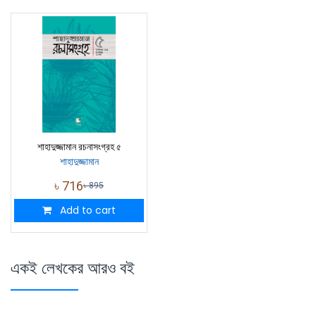
শাহাদুজ্জামান রচনাসংগ্রহ ৫
শাহাদুজ্জামান
৳
716
৳
895
Add to cart
একই লেখকের আরও বই