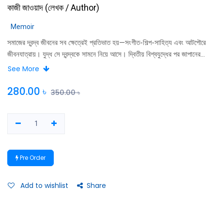
কাজী জাওয়াদ
(
লেখক / Author
)
Memoir
সমাজের দ্বন্দ্ব জীবনের সব ক্ষেত্রেই প্রতিভাত হয়—সংগীত-শিল্প-সাহিত্য এবং আটপৌরে
জীবনযাত্রায়। যুদ্ধ সে দ্বন্দ্বকে সামনে নিয়ে আসে। দ্বিতীয় বিশ্বযুদ্ধের পর জাপানের
সমাজে ঠিক এমনটাই ঘটেছিল । বিনােদনের এক শিল্পী বা অ্যান আর্টিস্ট অব দা ফ্লোটিং
See More
ওয়ার্ল্ড সেই জীবনের প্রতিচ্ছবি। আমাদের সমাজেও মুক্তিযুদ্ধ-পরবর্তীকালে এমনই দ্বন্দ্ব
দেখা দিয়েছিল। জাপান ও বাংলাদেশের সমাজ এখানে এক এবং যেহেতু মানুষ মানুষই।
280.00
৳
350.00
৳
Pre Order
Add to wishlist
Share