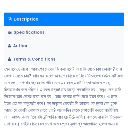
রহমান খুশি মনে পাণ্ডুলিপি ছাপতে নিয়ে গেলেন। লেখা কম্পোজ এবং প্রুফ দেখা শেষ
হবার পর যখন ছাপা শুরু হবে তখন আমি তাঁকে বললাম- কয়েকটা নাম পাল্টে দিতে হবে।
Description
নামগুলো উপন্যাসের চরিত্রগুলোর সঙ্গে যাচ্ছে না। তিনি মাথায় হাত দিয়ে বসে পড়লেন।
সঙ্গত যুক্তি দেখালেন-নামের সঙ্গে চরিত্রের সম্পর্ক কী? একই নাম অথচ চরিত্রের আকাশ-
Specifications
পাতাল পার্থক্য তো সব সময় দেখা যায়। অকাট্য যুক্তি-কিন্তু লেখালেখির জগৎটা হিমুর
জগতের মতো যেখানে যুক্তি সব সময় খাটে না। নাম পাল্টানো হল। তখন আমি বললাম,
Author
বইয়ের নামও আমি পাল্টেছি। তিনি দ্বিতীয়বার মাথায় হত দিয়ে বসে পড়লেন। কারণ প্রচ্ছদ
হয়ে গেছে। আবার নতুন নামে প্রচ্ছদ হল। বই বের হয়ে গেছে। এখন আমার বইয়ের
Terms & Conditions
বর্তমান নামটাও পছন্দ হচ্ছে না। মনে হচেছ আগের নামটাই ভালো ছিল। তারচেয়েও মজার
ব্যাপার-চরিত্রগুলোর আগে যে নাম ছিল এখন মনে হচেছ সেই নামগুলোই ঠিক ছিল।
মেঘ বলেছে যাবো।আকাশের মেঘেরা কি কথা বলে? তারা কি যেতে চায় কোথাও? তারা
কোথায় যেতে চায়? বর্ষান ঘন কালো আকাশের দিকে তাকিয়ে চিত্রলেখার হঠাৎ এই কথা
মনে হল। দশ-বার বছরের কিশোরীর মনে এর রকম একটা চিন্তা আসতে পারে,
চিত্রলেখার বয়স পঁচিশ। এ রকম উদ্ভট তার জন্যে স্বাভাবিক নয়। তবুও কেন জানি
নিজেকে তার মেঘের মতো মনে হয়। তার কোথায় জানি যেতে ইচ্ছা করে। এ রকম
ইচ্ছা তো সব মানুষেরই কবে। সব মানুষের ভেতরই কি তাহলে এক টুকরা মেঘ ঢুকে
আছে, যে কেবলি কোথাও যেতে চায়? অনেকদিন থেকে লেখালেখি করতে পারছিলাম
না। কাগজ-কলম নিয়ে বসি-ঘন্টাখানিক পার হয় উঠে আসি। কাগজে নানাবিধ চিত্রকলা
দেখা যায়। সেইসব চিত্রকর্ম দেখে আমার পুত্র নুহাশ খুব আহ্লাদিত হলেও অন্যরা