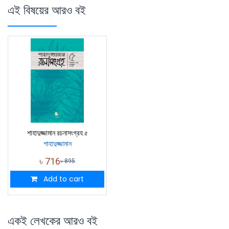
এই বিষয়ের আরও বই
শাহাদুজ্জামান রচনাসংগ্রহ ৫
শাহাদুজ্জামান
৳
716
৳
895
Add to cart
একই লেখকের আরও বই