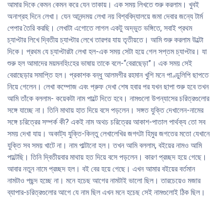
আমার দিকে কেমন কেমন করে যেন তাকায়। এক সময় লিখতে শুরু করলাম। খুবই
অনাগ্রহ দিনে লেখা। যেন আনন্দময় লেখা নয় বিশ্ববিদ্যালয়ে জমা দেবার জন্যে টার্ম
পেপার তৈরি করছি। লেখাটা এগোতে লাগল একটু অদ্ভুত ভঙ্গিতে, সবাই প্রথম
চ্যাপ্টার লিখে দ্বিতীয় চ্যাপ্টার লেখে তারপর যায় তৃতীয়তে। আমি শুরু করলাম উল্টো
দিকে। প্রথম যে চ্যাপ্টারটা লেখা হল-এক সময় সেটা হয়ে গেল সপ্তম চ্যাপ্টার। যা
শুরু হল আমাদের ময়মনহিংহের ভাষায় তাকে বলে-“বেরাছেড়া”। এক সময় সেই
বেরাছেড়ার সমাপ্তি হল। প্রকাশক বন্ধু আলমগীর রহমান খুশি মনে পাণ্ডুলিপি ছাপতে
নিয়ে গেলেন। লেখা কম্পোজ এবং প্রুফ দেখা শেষ হবার পর যখন ছাপা শুরু হবে তখন
আমি তাঁকে বললাম- কয়েকটা নাম পাল্টে দিতে হবে। নামগুলো উপন্যাসের চরিত্রগুলোর
সঙ্গে যাচ্ছে না। তিনি মাথায় হাত দিয়ে বসে পড়লেন। সঙ্গত যুক্তি দেখালেন-নামের
সঙ্গে চরিত্রের সম্পর্ক কী? একই নাম অথচ চরিত্রের আকাশ-পাতাল পার্থক্য তো সব
সময় দেখা যায়। অকাট্য যুক্তি-কিন্তু লেখালেখির জগৎটা হিমুর জগতের মতো যেখানে
যুক্তি সব সময় খাটে না। নাম পাল্টানো হল। তখন আমি বললাম, বইয়ের নামও আমি
পাল্টেছি। তিনি দ্বিতীয়বার মাথায় হত দিয়ে বসে পড়লেন। কারণ প্রচ্ছদ হয়ে গেছে।
আবার নতুন নামে প্রচ্ছদ হল। বই বের হয়ে গেছে। এখন আমার বইয়ের বর্তমান
নামটাও পছন্দ হচ্ছে না। মনে হচেছ আগের নামটাই ভালো ছিল। তারচেয়েও মজার
ব্যাপার-চরিত্রগুলোর আগে যে নাম ছিল এখন মনে হচেছ সেই নামগুলোই ঠিক ছিল।