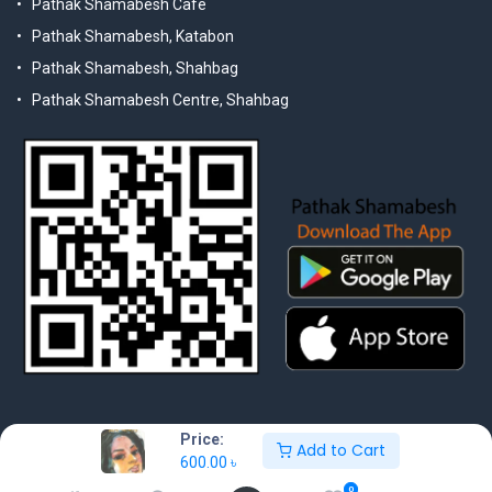
Pathak Shamabesh Cafe
Pathak Shamabesh, Katabon
Pathak Shamabesh, Shahbag
Pathak Shamabesh Centre, Shahbag
Price:
Add to Cart
600.00
৳
© 2025 Pathak Shamabesh. Developed by Metamorphosis Ltd. |
Terms & Conditions | Privacy Policy
0