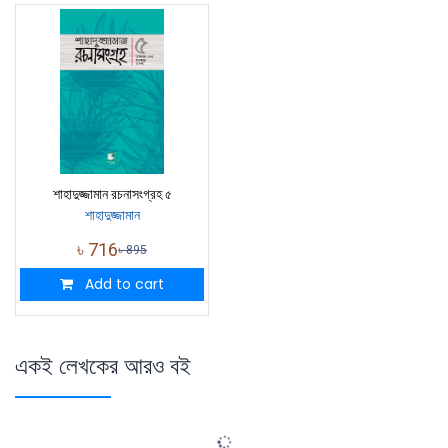
শাহাদুজ্জামান রচনাসংগ্রহ ৫
শাহাদুজ্জামান
৳
716
৳
895
Add to cart
একই লেখকের আরও বই