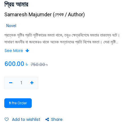
প্রিয় আমার
Samaresh Majumder
(
লেখক / Author
)
Novel
প্রত্যেক সৃষ্টির প্রতি সৃষ্টিকারের মমতা থাকে, তবুও ক্ষেত্রবিশেষে মমতার তারতম্য ঘটে।
সাধারণ জননীর বা জনকেরও থাকে অনেক সন্তানদের প্রতি বিশেষ মমতা। সেরা সৃষ্টি
সম্বন্ধে সমালোচকরা যাই বলুন, লেখকের মনের গতি চলে এক বিচিত্র নিয়মে। “প্রিয়
See More
আমার” বইটির কাহিনীগুলি লেখকের প্রিয় বলেই গ্রন্থটির এই নামকরণ।
600.00
৳
750.00
৳
Pre Order
Add to wishlist
Share