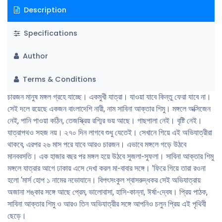
Description
Specifications
Author
Terms & Conditions
চারজন মানুষ মঙ্গল গ্রহে যাচ্ছে। একমুখী যাত্রা। যাওয়া যাবে কিন্তু ফেরা যাবে না।
সেই দলে রয়েছে একজন বাংলাদেশি নারী, নাম সাবিনা আক্তার শিমু। মঙ্গলে অক্সিজেন
নেই, পানি পাওয়া কঠিন, তেজস্ক্রিয় রশ্মির ভয় আছে। গাছপালা নেই। বৃষ্টি নেই।
যাত্রাপথও সহজ নয়। ২৭০ দিন লাগবে শুধু যেতেই। সেখানে গিয়ে এই অভিযাত্রীরা
থাকবে, এরপর ২৬ মাস পরে যাবে আরও চারজন। এভাবে মঙ্গলে গড়ে উঠবে
মানববসতি। এক হাজার বছর পর মঙ্গল হয়ে উঠবে সুজলা-সুফলা। সাবিনা আক্তার শিমু
মঙ্গলে যাত্রার আগে ঢাকায় এসে দেখা করল মা-বাবার সঙ্গে। 'ফিরে গিয়ে তারা রওনা
হলাে ‘মার্স হােপ ১ নামের নভােযানে। বিপৎসংকুল শ্বাসরুদ্ধকর সেই অভিযাত্রায়
অজানা শঙ্কার সঙ্গে আছে প্রেম, ভালােবাসা, হাসি-কান্না, ঈর্ষা-দ্বেষ। প্রিয় পাঠক,
সাবিনা আক্তার শিমু ও আরও তিন অভিযাত্রীর সঙ্গে আপনিও চলুন প্রিয় এই পৃথিবী
ছেড়ে।