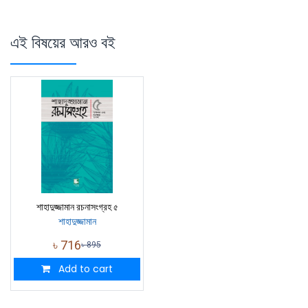
এই বিষয়ের আরও বই
শাহাদুজ্জামান রচনাসংগ্রহ ৫
শাহাদুজ্জামান
৳
716
৳
895
Add to cart