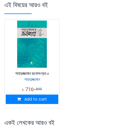
এই বিষয়ের আরও বই
শাহাদুজ্জামান রচনাসংগ্রহ ৫
শাহাদুজ্জামান
৳
716
৳
895
Add to cart
একই লেখকের আরও বই