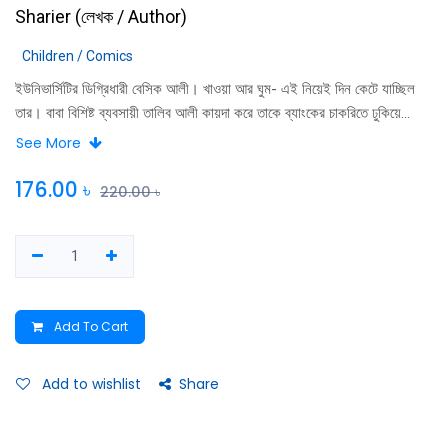
Sharier
(
লেখক / Author
)
Children / Comics
ইউনিভার্সিটির ডিগ্রিধারী বেসিক আলী। খাওয়া আর ঘুম- এই নিয়েই দিন কেটে যাচ্ছিল
তার। বাবা বিশিষ্ট ব্যবসায়ী তালিব আলী কায়দা করে তাকে ব্যাংকের চাকরিতে ঢুকিয়ে
দিলেন। অফিস কলিগ রিয়া হকের সঙ্গে গড়ে উঠল নতুন এক সম্পর্ক। বেসিকের ছোটবোন
See More
মেডিকেল কলেজের ছাত্রী নেচার আর ছোট ভাই স্কুল ছাত্র ম্যাজিক খবরটা তুলে দিল
বাবা-মায়ের কানে। কিন্তু বেসিকের ঘুম কাতুরে স্বভাব অফিসে গিয়েও কাটে না।
176.00
৳
220.00
৳
আত্মভোলা বন্ধু হিলোলের পেছনে লাগাও তার আরেকটা স্বভাব। বাড়িতে পরিবারের সঙ্গে
উদ্ভট কার্যকলাপ আর বাইরে রিয়ার মজাদার সঙ্গ এই নিয়ে কেটে যায় বেসিকের দিনকাল….
Add To Cart
Add to wishlist
Share