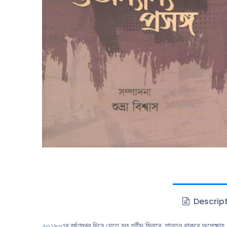
Descrip
২০১৯-এর বর্ষণমুখর দিনে যেতে হল শহীদ মিনারে, শান্তনু থাকবে অপেক্ষ