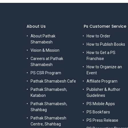
About Us
Ps Customer Service
About Pathak
How to Order
Shamabesh
How to Publish Books
Vision & Mission
How to Get a PS
Careers at Pathak
Franchise
Shamabesh
How to Organize an
PS CSR Program
Event
Pathak Shamabesh Cafe
Affiliate Program
Pathak Shamabesh,
Publisher & Author
Katabon
Guidelines
Pathak Shamabesh,
PS Mobile Apps
Shahbag
PS Bookfairs
Pathak Shamabesh
PS Press Release
Centre, Shahbag