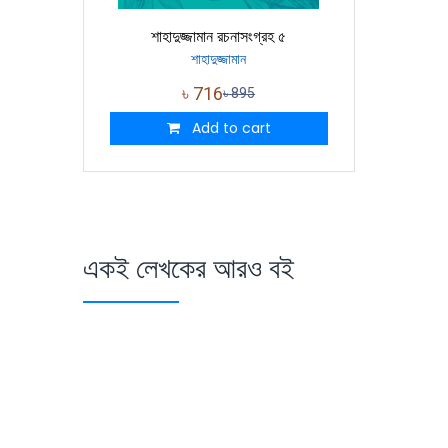
শাহাদুজ্জামান রচনাসংগ্রহ ৫
শাহাদুজ্জামান
৳
716
৳
895
Add to cart
একই লেখকের আরও বই