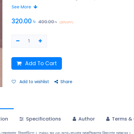
See More
320.00
৳
400.00
৳
(20% OFF)
Add To Cart
Add to wishlist
Share
tion
Specifications
Author
Terms & 
ায়, শেষশয্যায়, হিমগাড়িতে। তখনও মন ওর ছেড়ে-যাওয়ার আকস্মিকতার বিমূঢ়তায় আচ্ছন্ন।