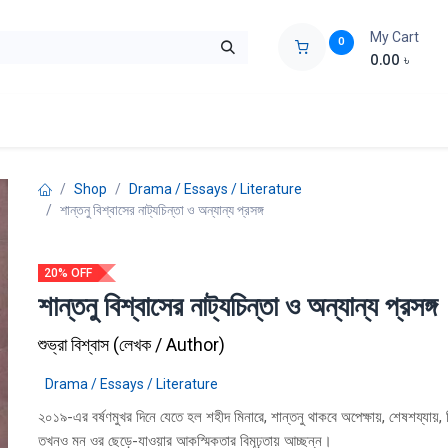
My Cart
0
0.00
৳
ids Zone
Liberation War
Poems
Novel
Buy Books Cost Pric
Shop
Drama / Essays / Literature
শান্তনু বিশ্বাসের নাট্যচিন্তা ও অন্যান্য প্রসঙ্গ
20% OFF
শান্তনু বিশ্বাসের নাট্যচিন্তা ও অন্যান্য প্রসঙ্গ
শুভ্রা বিশ্বাস
(
লেখক / Author
)
Drama / Essays / Literature
২০১৯-এর বর্ষণমুখর দিনে যেতে হল শহীদ মিনারে, শান্তনু থাকবে অপেক্ষায়, শেষশয্যায়,
তখনও মন ওর ছেড়ে-যাওয়ার আকস্মিকতার বিমূঢ়তায় আচ্ছন্ন।