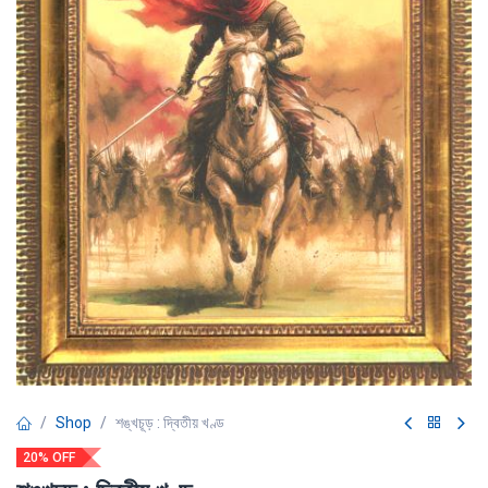
Shop
শঙ্খচূড় : দ্বিতীয় খণ্ড
20% OFF