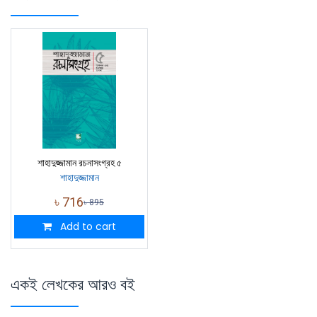
শাহাদুজ্জামান রচনাসংগ্রহ ৫
শাহাদুজ্জামান
৳
716
৳
895
Add to cart
একই লেখকের আরও বই