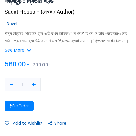
শঙ্খচূড় : দ্বিতীয় খণ্ড
Sadat Hossain
(
লেখক / Author
)
Novel
মানুষ মানুষের প্রিয়জন হয়ে ওঠে কখন জানেন?' 'কখন?' 'যখন সে তার প্রয়োজনও হয়ে
ওঠে। প্রয়োজন হয়ে উঠতে না পারলে প্রিয়জন হওয়া যায় না।' পুষ্পলতা জবাব দিল না।
তবে অরুণের এই কথাটুকু এত ভালো লাগল তার। কী ভীষণ সুন্দর করেই না মানুষটা বলল,
See More
'প্রয়োজন হয়ে উঠতে না পারলে প্রিয়জন হওয়া যায় না!' অরুণ বলল, 'সত্যি বলতে,
প্রয়োজনে যে পাশে থাকে, সে-ই আমাদের প্রিয়জন। সত্যিকারের প্রিয়জন।'
560.00
৳
700.00
৳
Pre Order
Add to wishlist
Share