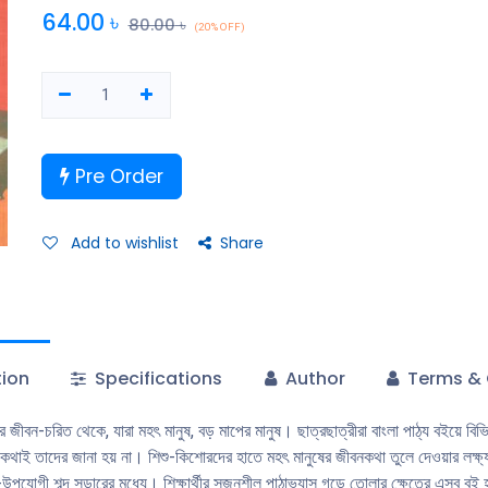
লক্ষ্য নিয়েই রচিত হয়েছে গল্পে গল্পে জীবনকথা’ সিরিজের বইগুলাে। এগুলাে রচিত হয়েছ
64.00
৳
80.00
৳
(20% OFF)
শিক্ষাক্রমের ভাববস্তুর আলােকে এবং বয়স ও শ্রেণি-উপযােগী শব্দ সন্ডারের মধ্যে। শিক্ষা
পাঠাভ্যাস গড়ে তােলার ক্ষেত্রে এসব বই হবে যথেষ্ট সহায়ক। গল্পে গল্পে নজরুলশিশু-কিশ
মহৎ জীবন গড়ার প্রেরণার বই। একই সঙ্গে তা ভাষা সহায়ক বই।
Pre Order
Add to wishlist
Share
tion
Specifications
Author
Terms & 
দের জীবন-চরিত থেকে, যারা মহৎ মানুষ, বড় মাপের মানুষ। ছাত্রছাত্রীরা বাংলা পাঠ্য বইয়ে 
 কথাই তাদের জানা হয় না। শিশু-কিশােরদের হাতে মহৎ মানুষের জীবনকথা তুলে দেওয়ার লক্ষ্য
পযােগী শব্দ সন্ডারের মধ্যে। শিক্ষার্থীর সৃজনশীল পাঠাভ্যাস গড়ে তােলার ক্ষেত্রে এসব বই