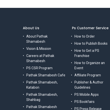
About Us
Ps Customer Service
About Pathak
How to Order
Shamabesh
How to Publish Books
Vision & Mission
How to Get a PS
Careers at Pathak
Franchise
Shamabesh
How to Organize an
PS CSR Program
Event
Pathak Shamabesh Cafe
Affiliate Program
Pathak Shamabesh,
Publisher & Author
Katabon
Guidelines
Pathak Shamabesh,
PS Mobile Apps
Shahbag
PS Bookfairs
Pathak Shamabesh
PS Press Release