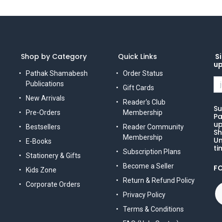
Shop by Category
Quick Links
Si
u
Pathak Shamabesh
Order Status
Publications
Gift Cards
New Arrivals
Reader's Club
Su
Pre-Orders
Membership
Pa
up
Bestsellers
Reader Community
Sh
Membership
Un
E-Books
ti
Subscription Plans
Stationery & Gifts
Become a Seller
F
Kids Zone
Return & Refund Policy
Corporate Orders
Privacy Policy
Terms & Conditions