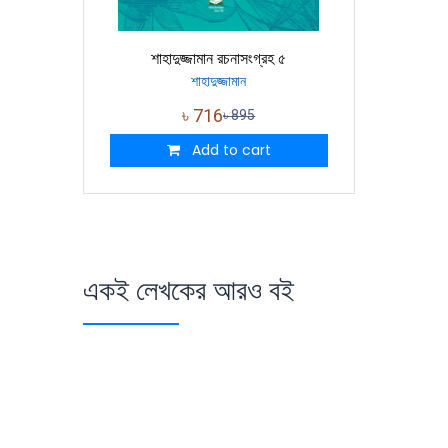
শাহাদুজ্জামান রচনাসংগ্রহ ৫
শাহাদুজ্জামান
৳
716
৳
895
Add to cart
একই লেখকের আরও বই