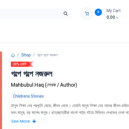
My Cart
0
0.00
৳
ids Zone
Liberation War
Poems
Novel
Buy Books Cost Pric
Shop
গল্পে গল্পে নজরুল
20% OFF
গল্পে গল্পে নজরুল
Mahbubul Haq
(
লেখক / Author
)
Childrens Stories
মানুষ শিক্ষা নেয় প্রকৃতি থেকে, জীবন থেকে। তেমনি মানুষ শিক্ষা নেয় তাদের জীবন-চরিত
মহৎ মানুষ, বড় মাপের মানুষ। ছাত্রছাত্রীরা বাংলা পাঠ্য বইয়ে বিভিন্ন লেখকের লেখা 
মহৎ মানুষের জীবন নিয়ে রচিত ছােট ছােট লেখার সঙ্গেও তাদের পরিচয় হয়। কিন্তু এই সব
See More
সম্পর্কে অনেক কথাই তাদের জানা হয় না। শিশু-কিশােরদের হাতে মহৎ মানুষের জীবনকথা 