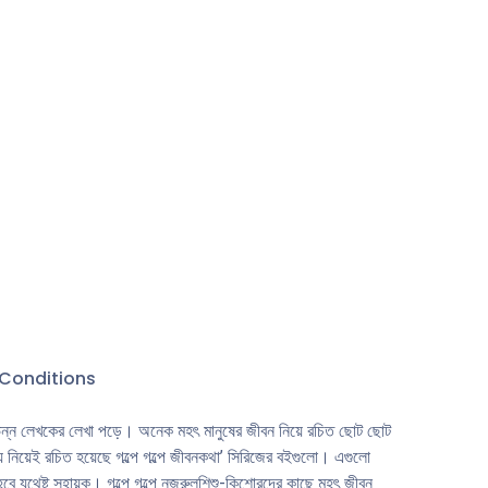
ে। তাদের
র্থীর সৃজনশীল
ােরদের কাছে
Conditions
বিভিন্ন লেখকের লেখা পড়ে। অনেক মহৎ মানুষের জীবন নিয়ে রচিত ছােট ছােট
 নিয়েই রচিত হয়েছে গল্পে গল্পে জীবনকথা’ সিরিজের বইগুলাে। এগুলাে
 হবে যথেষ্ট সহায়ক। গল্পে গল্পে নজরুলশিশু-কিশােরদের কাছে মহৎ জীবন