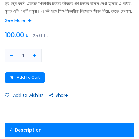
ছয় বছর বয়সী একজন শিক্ষার্থীর নিজের জীবনের গল্প নিজের ভাষায় লেখা হয়েছে এ বইয়ে;
মূলত এটি একটি নমুনা। এ বই পড়ে শিশু-শিক্ষার্থীরা নিজেদের জীবন নিয়ে, তাদের চারপাশ
নিয়ে গল্পের রীতিতে লিখতে শিখবে। একটি শিশু প্রথমে বইয়ের কাহিনির সঙ্গে নিজেকে
See More
মেলাবে এবং নিজের জীবনের প্রতি আরও আগ্রহী হয়ে উঠবে। আরও ভালাে ও সুন্দর কীভাবে
থাকা যায় তা নিয়ে সে ভাবার অবকাশ পাবে। নিজের বা সমবয়সী একজনের জীবন জেনে সে
100.00
৳
125.00
৳
পরে বিখ্যাত ব্যক্তিদের জীবনের গল্প পড়ার জন্যে প্রস্তুত হবে; তার এ ধরনের প্রস্তুতির
জন্যেই বইটি রচিত।
Add To Cart
Add to wishlist
Share
Description