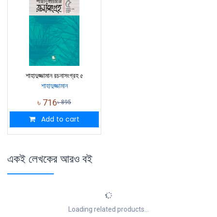
শাহাদুজ্জামান রচনাসংগ্রহ ৫
শাহাদুজ্জামান
৳
716
৳
895
Add to cart
একই লেখকের আরও বই
Loading related products...