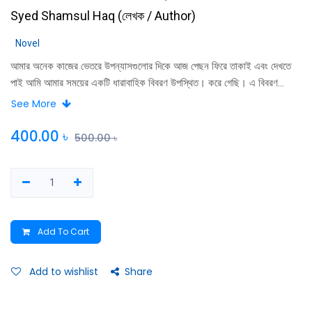
Syed Shamsul Haq
(
লেখক / Author
)
Novel
আমার অনেক কাজের ভেতরে উপন্যাসগুলাের দিকে আজ পেছন ফিরে তাকাই এবং দেখতে
পাই আমি আমার সময়ের একটি ধারাবাহিক বিবরণ উপস্থিত। করে গেছি। এ বিবরণ
অবশ্যই ব্যক্তি। শােধিত; এ বিবরণ একান্তই আমার পর্যবেক্ষণ প্রসূত এবং এই যে
See More
ব্যক্তিটি, এই যে আমি কলম হাতে মানুষটি, আমি তাে স্থলবিচ্ছিন্ন কেউ নই আমি সবার।
ভেতরে একজন, সবার মতােই আমিও। আন্দোলিত হয়েছি ঝড়ে, শিহরিত হয়েছি। সূর্যের
400.00
৳
500.00
৳
প্রথম কিরণে ও স্নিগ্ধ হাওয়ায়, ভিজেছি বৃষ্টিতে; পুড়েছি খরায়; এবং এ সবই— কখনাে
রাজনৈতিক, কখনাে ব্যক্তিক, কখনাে সামাজিক বটে। সৈয়দ হক
Add To Cart
Add to wishlist
Share