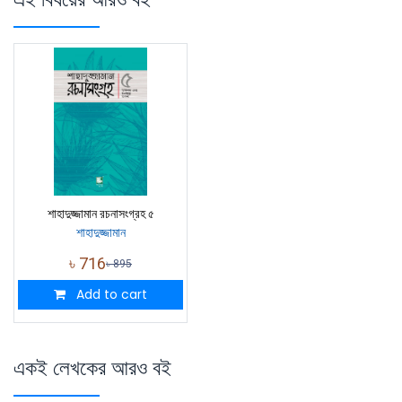
শাহাদুজ্জামান রচনাসংগ্রহ ৫
শাহাদুজ্জামান
৳
716
৳
895
Add to cart
একই লেখকের আরও বই