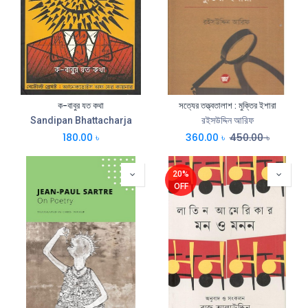
ক-বাবুর যত কথা
সত্যের তত্ত্বতালাশ : মুক্তির ইশারা
Sandipan Bhattacharja
রইসউদ্দিন আরিফ
180.00
৳
360.00
৳
450.00
৳
20%
OFF