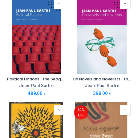
Political Fictions : The Seagull Sartre Library 4
On Novels and Novelists : The Seagull Sartre Library 11
Jean-Paul Sartre
Jean-Paul Sartre
499.00
৳
399.00
৳
20%
OFF