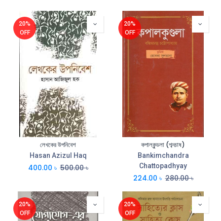
20%
20%
OFF
OFF
লেখকের উপনিবেশ
কপালকুন্ডলা (শব্দচাষ)
Hasan Azizul Haq
Bankimchandra
Chattopadhyay
400.00
৳
500.00
৳
224.00
৳
280.00
৳
20%
20%
OFF
OFF