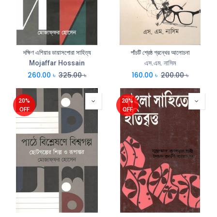
দক্ষিণ এশিয়ার ডায়াসপোরা সাহিত্য
পাঁচটি শ্রেষ্ঠ গ্রন্থের আলোচনা
Mojaffar Hossain
এস.এম. নাসিম
260.00
৳
325.00
৳
160.00
৳
200.00
৳
20%
20%
OFF
OFF