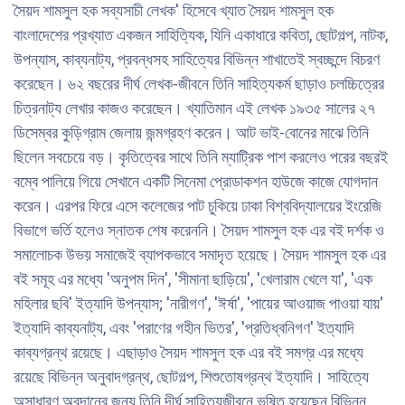
সৈয়দ শামসুল হক সব্যসাচী লেখক' হিসেবে খ্যাত সৈয়দ শামসুল হক
বাংলাদেশের প্রখ্যাত একজন সাহিত্যিক, যিনি একাধারে কবিতা, ছোটগল্প, নাটক,
উপন্যাস, কাব্যনাট্য, প্রবন্ধসহ সাহিত্যের বিভিন্ন শাখাতেই স্বচ্ছন্দে বিচরণ
করেছেন। ৬২ বছরের দীর্ঘ লেখক-জীবনে তিনি সাহিত্যকর্ম ছাড়াও চলচ্চিত্রের
চিত্রনাট্য লেখার কাজও করেছেন। খ্যাতিমান এই লেখক ১৯৩৫ সালের ২৭
ডিসেম্বর কুড়িগ্রাম জেলায় জন্মগ্রহণ করেন। আট ভাই-বোনের মাঝে তিনি
ছিলেন সবচেয়ে বড়। কৃতিত্বের সাথে তিনি ম্যাট্রিক পাশ করলেও পরের বছরই
বম্বে পালিয়ে গিয়ে সেখানে একটি সিনেমা প্রোডাকশন হাউজে কাজে যোগদান
করেন। এরপর ফিরে এসে কলেজের পাট চুকিয়ে ঢাকা বিশ্ববিদ্যালয়ের ইংরেজি
বিভাগে ভর্তি হলেও স্নাতক শেষ করেননি। সৈয়দ শামসুল হক এর বই দর্শক ও
সমালোচক উভয় সমাজেই ব্যাপকভাবে সমাদৃত হয়েছে। সৈয়দ শামসুল হক এর
বই সমূহ এর মধ্যে 'অনুপম দিন', 'সীমানা ছাড়িয়ে', 'খেলারাম খেলে যা', 'এক
মহিলার ছবি' ইত্যাদি উপন্যাস; 'নারীগণ', 'ঈর্ষা', 'পায়ের আওয়াজ পাওয়া যায়'
ইত্যাদি কাব্যনাট্য, এবং 'পরাণের গহীন ভিতর', 'প্রতিধ্বনিগণ' ইত্যাদি
কাব্যগ্রন্থ রয়েছে। এছাড়াও সৈয়দ শামসুল হক এর বই সমগ্র এর মধ্যে
রয়েছে বিভিন্ন অনুবাদগ্রন্থ, ছোটগল্প, শিশুতোষগ্রন্থ ইত্যাদি। সাহিত্যে
অসাধারণ অবদানের জন্য তিনি দীর্ঘ সাহিত্যজীবনে ভূষিত হয়েছেন বিভিন্ন