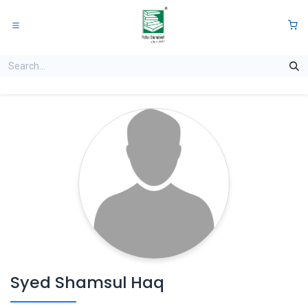
Skip to Content
0
Syed Shamsul Haq