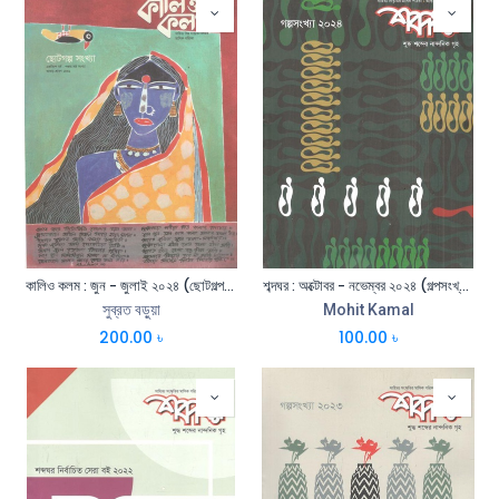
কালিও কলম : জুন - জুলাই ২০২৪ (ছোটগল্প সংখ্যা)
শব্দঘর : অক্টোবর - নভেম্বর ২০২৪ (গল্পসংখ্যা)
সুব্রত বড়ুয়া
Mohit Kamal
200.00
৳
100.00
৳