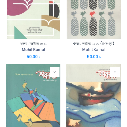
শব্দঘর : অক্টোবর ২০২২
শব্দঘর : অক্টোবর ২০২৩ (গল্পসংখ্যা)
Mohit Kamal
Mohit Kamal
50.00
৳
50.00
৳