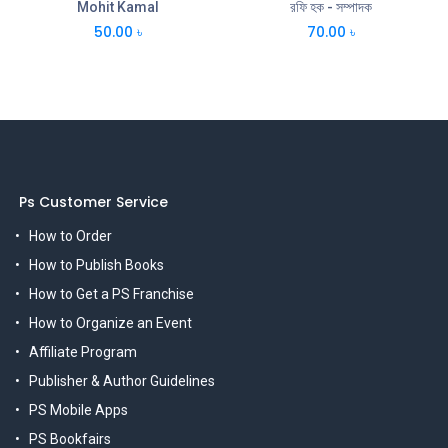
Mohit Kamal
রফি হক - সম্পাদক
50.00
৳
70.00
৳
Ps Customer Service
How to Order
How to Publish Books
How to Get a PS Franchise
How to Organize an Event
Affiliate Program
Publisher & Author Guidelines
PS Mobile Apps
PS Bookfairs