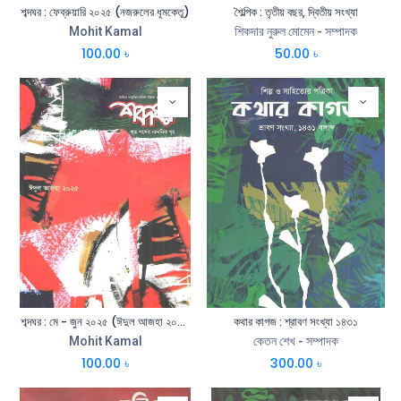
শব্দঘর : ফেব্রুয়ারি ২০২৫ (নজরুলের ধূমকেতু)
শৈল্পিক : তৃতীয় বছর, দ্বিতীয় সংখ্যা
Mohit Kamal
শিকদার নুরুল মোমেন - সম্পাদক
100.00
৳
50.00
৳
শব্দঘর : মে - জুন ২০২৫ (ঈদুল আজহা ২০২৫)
কথার কাগজ : শ্রাবণ সংখ্যা ১৪৩১
Mohit Kamal
কেতন শেখ - সম্পাদক
100.00
৳
300.00
৳